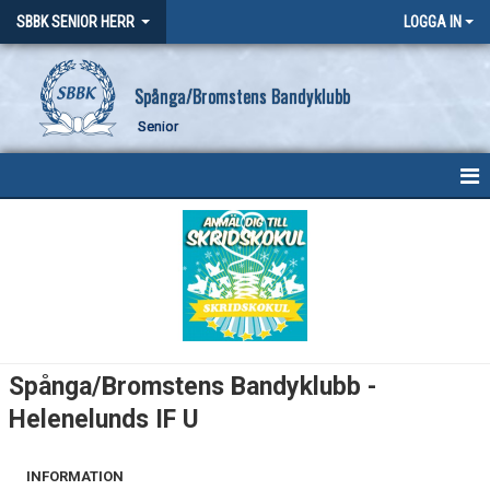
SBBK SENIOR HERR
LOGGA IN
Spånga/Bromstens Bandyklubb
Senior
HEM
NYHETER
KALENDER
MATCHER
Spånga/Bromstens Bandyklubb -
TRUPPEN
Helenelunds IF U
BILDGALLERI
INFORMATION