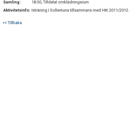
Samling:
18:30, Tilldelat omklädningsrum
DOKUMENT
Aktivitetsinfo:
Isträning I Sollentuna tillsammans med HIK 2011/2012.
KONTAKT
<< Tillbaka