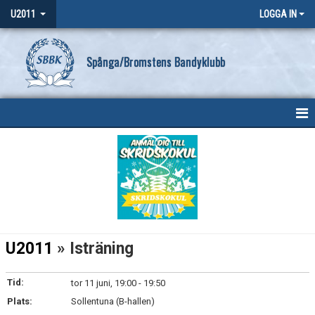
U2011
LOGGA IN
Spånga/Bromstens Bandyklubb
HEM
NYHETER
KALENDER
MATCHER
U2011
» Isträning
TRUPPEN
Tid:
tor 11 juni, 19:00 - 19:50
BILDGALLERI
Plats:
Sollentuna (B-hallen)