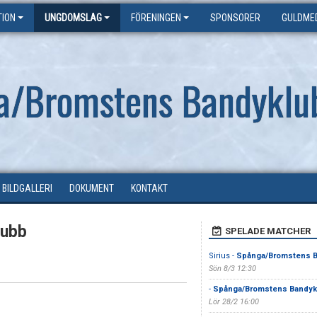
ION
UNGDOMSLAG
FÖRENINGEN
SPONSORER
GULDME
a/Bromstens Bandyklu
BILDGALLERI
DOKUMENT
KONTAKT
lubb
SPELADE MATCHER
Sirius -
Spånga/Bromstens B
Sön 8/3 12:30
-
Spånga/Bromstens Bandyk
Lör 28/2 16:00