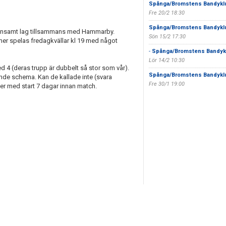
Spånga/Bromstens Bandykl
Fre 20/2 18:30
Spånga/Bromstens Bandykl
emensamt lag tillsammans med Hammarby.
Sön 15/2 17:30
er spelas fredagkvällar kl 19 med något
-
Spånga/Bromstens Bandyk
Lör 14/2 10:30
4 (deras trupp är dubbelt så stor som vår).
Spånga/Bromstens Bandykl
ande schema. Kan de kallade inte (svara
Fre 30/1 19:00
fler med start 7 dagar innan match.