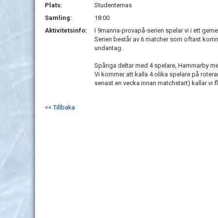
Plats:
Studenternas
Samling:
18:00
Aktivitetsinfo:
I 9manna-provapå-serien spelar vi i ett g
Serien består av 6 matcher som oftast komm
undantag.
Spånga deltar med 4 spelare, Hammarby med 
Vi kommer att kalla 4 olika spelare på roter
senast en vecka innan matchstart) kallar vi 
<< Tillbaka