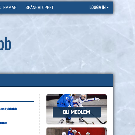
DLEMMAR
SPÅNGALOPPET
LOGGA IN
bb
andyklubb
lubb