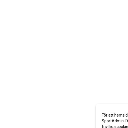
För att hemsid
SportAdmin. De
frivilliga cooki