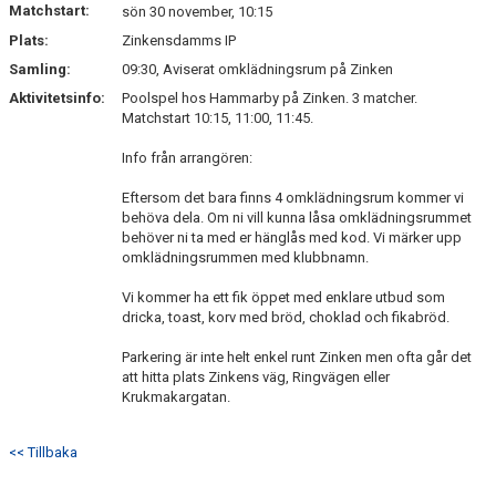
Matchstart:
DOKUMENT
sön 30 november, 10:15
Plats:
Zinkensdamms IP
KONTAKT
Samling:
09:30, Aviserat omklädningsrum på Zinken
Aktivitetsinfo:
Poolspel hos Hammarby på Zinken. 3 matcher.
Matchstart 10:15, 11:00, 11:45.
Info från arrangören:
Eftersom det bara finns 4 omklädningsrum kommer vi
behöva dela. Om ni vill kunna låsa omklädningsrummet
behöver ni ta med er hänglås med kod. Vi märker upp
omklädningsrummen med klubbnamn.
Vi kommer ha ett fik öppet med enklare utbud som
dricka, toast, korv med bröd, choklad och fikabröd.
Parkering är inte helt enkel runt Zinken men ofta går det
att hitta plats Zinkens väg, Ringvägen eller
Krukmakargatan.
<< Tillbaka