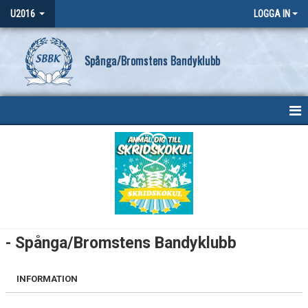
U2016
LOGGA IN
Spånga/Bromstens Bandyklubb
HEM
NYHETER
KALENDER
MATCHER
- Spånga/Bromstens Bandyklubb
TRUPPEN
INFORMATION
BILDGALLERI