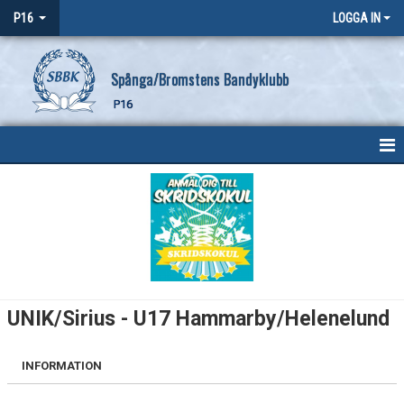
P16
LOGGA IN
Spånga/Bromstens Bandyklubb
P16
HEM
NYHETER
KALENDER
MATCHER
UNIK/Sirius - U17 Hammarby/Helenelund
TRUPPEN
INFORMATION
BILDGALLERI