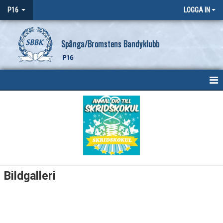
P16
LOGGA IN
Spånga/Bromstens Bandyklubb
P16
HEM
NYHETER
KALENDER
MATCHER
Bildgalleri
TRUPPEN
BILDGALLERI