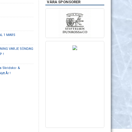
VÅRA SPONSORER
AL 1 MARS
ÄNING VARJE SÖNDAG
P !
a Skridsko- &
ytt År !