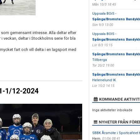
Mån 10/3 18:45
Uppsala BOiS -
Spånga/Bromstens Bandykl
Sön 9/3 13:00
som gemensamt intresse. Alla deltar efter
Uppsala BOIS -
er i veckan, deltar i Stockholms serie för bla
Spånga/Bromstens Bandykl
Lör 8/3 15:15
mycket fart och vill delta i en lagsport med
Spånga/Bromstens Bandykl
Tillberga
Tor 20/2 19:00
Spånga/Bromstens Bandykl
Helenelund IK
Lör 15/2 14:15
11-1/12-2024
KOMMANDE AKTIVIT
Inga aktiviteter inbokade
NYHETER FRÅN FÖR
SBBK Årsmöte i Sportcaféet ti
Hem
,
01/06 08:41