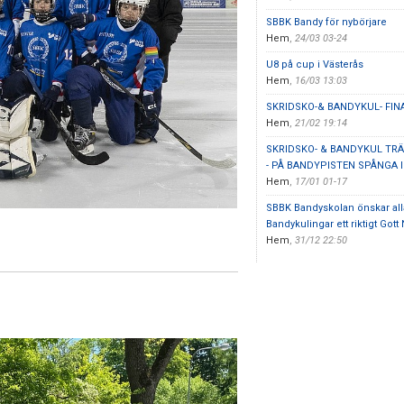
SBBK Bandy för nybörjare
Hem
,
24/03 03-24
U8 på cup i Västerås
Hem
,
16/03 13:03
SKRIDSKO-& BANDYKUL- FIN
Hem
,
21/02 19:14
SKRIDSKO- & BANDYKUL TR
- PÅ BANDYPISTEN SPÅNGA I
Hem
,
17/01 01-17
SBBK Bandyskolan önskar all
Bandykulingar ett riktigt Gott N
Hem
,
31/12 22:50