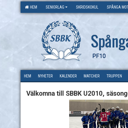
HEM
SENIORLAG
SKRIDSKOKUL
SPÅNGA MOT
Spång
PF10
HEM
NYHETER
KALENDER
MATCHER
TRUPPEN
Välkomna till SBBK U2010, säson