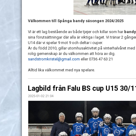
Välkommen till Spånga bandy säsongen 2024/2025
VI är ett lag bestående av både tjejer och killar som har
bandy
sina förutsättningar där alla är viktiga i laget. Vi tränar 2 gång
U14 där vi spelar 9 mot 9 och deltar i cuper.
Är du född 2010, gillar utomhusaktivitet på vinterhalvåret med 
rolig gemenskap är du välkommen att höra av dig.
sandstromkristel@gmail.com
eller 0736 47 63 21
Alltid lika välkommet med nya spelare.
Lagbild från Falu BS cup U15 30/
2025-01-02 21:04