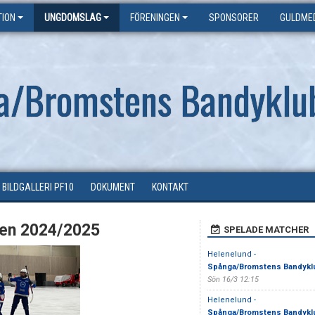
ION
UNGDOMSLAG
FÖRENINGEN
SPONSORER
GULDME
a/Bromstens Bandyklu
BILDGALLERI PF10
DOKUMENT
KONTAKT
gen 2024/2025
SPELADE MATCHER
Helenelund -
Spånga/Bromstens Bandykl
Sön 16/3 12:15
Helenelund -
Spånga/Bromstens Bandykl