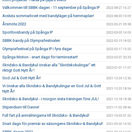
Välkommen till SBBK-dagen - 11 september på Spånga IP
2022-08-27 16:27
Avsluta sommarlovet med bandyläger på hemmaplan!
2022-08-03 10:09
Årsmöte 2022
2022-05-21 09:38
Sportlovsbandy på Spånga IP
2022-03-03 14:09
SBBK-bandy på Olympiafestivalen
2022-02-19 18:02
Olympiafestival på Spånga IP i fyra dagar
2022-02-17 15:55
Spånga Motion - snart dags för terminsstart!
2022-02-07 20:33
Skridsko-& Bandykul önskar alla "Skridskokulingar" ett
2022-01-01 11:07
riktigt Gott Nytt År !
God Jul & Gott Nytt År!
2021-12-24 12:36
Vi önskar alla Skridsko-& Bandykulingar en God Jul & Gott
2021-12-23 18:54
Nytt År!
Skridsko-& Bandykul - i morgon sista träningen före JUL!
2021-12-18 18:38
Stipendium till Danne!
2021-11-02 08:46
Full fart på anmälningarna till Skridsko- & Bandykul!
2021-10-03 01:55
Snart dags för premiär av säsongens Skridsko-& Bandykul!
2021-09-25 14:55
SBBK-dagen 2021