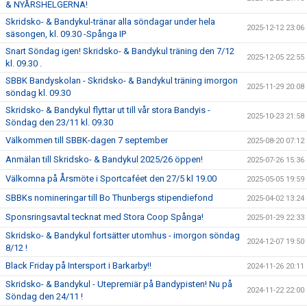
& NYÅRSHELGERNA!
Skridsko- & Bandykul-tränar alla söndagar under hela
2025-12-12 23:06
säsongen, kl. 09.30 -Spånga IP
Snart Söndag igen! Skridsko- & Bandykul träning den 7/12
2025-12-05 22:55
kl. 09.30 .
SBBK Bandyskolan - Skridsko- & Bandykul träning imorgon
2025-11-29 20:08
söndag kl. 09.30
Skridsko- & Bandykul flyttar ut till vår stora Bandyis -
2025-10-23 21:58
Söndag den 23/11 kl. 09.30
Välkommen till SBBK-dagen 7 september
2025-08-20 07:12
Anmälan till Skridsko- & Bandykul 2025/26 öppen!
2025-07-26 15:36
Välkomna på Årsmöte i Sportcaféet den 27/5 kl 19.00
2025-05-05 19:59
SBBKs nomineringar till Bo Thunbergs stipendiefond
2025-04-02 13:24
Sponsringsavtal tecknat med Stora Coop Spånga!
2025-01-29 22:33
Skridsko- & Bandykul fortsätter utomhus - imorgon söndag
2024-12-07 19:50
8/12 !
Black Friday på Intersport i Barkarby!!
2024-11-26 20:11
Skridsko- & Bandykul - Utepremiär på Bandypisten! Nu på
2024-11-22 22:00
Söndag den 24/11 !