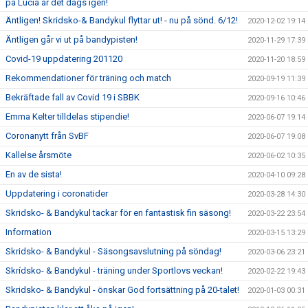
på Lucia är det dags igen!
Äntligen! Skridsko-& Bandykul flyttar ut! - nu på sönd. 6/12!
2020-12-02 19:14
Äntligen går vi ut på bandypisten!
2020-11-29 17:39
Covid-19 uppdatering 201120
2020-11-20 18:59
Rekommendationer för träning och match
2020-09-19 11:39
Bekräftade fall av Covid 19 i SBBK
2020-09-16 10:46
Emma Kelter tilldelas stipendie!
2020-06-07 19:14
Coronanytt från SvBF
2020-06-07 19:08
Kallelse årsmöte
2020-06-02 10:35
En av de sista!
2020-04-10 09:28
Uppdatering i coronatider
2020-03-28 14:30
Skridsko- & Bandykul tackar för en fantastisk fin säsong!
2020-03-22 23:54
Information
2020-03-15 13:29
Skridsko- & Bandykul - Säsongsavslutning på söndag!
2020-03-06 23:21
Skrídsko- & Bandykul - träning under Sportlovs veckan!
2020-02-22 19:43
Skridsko- & Bandykul - önskar God fortsättning på 20-talet!
2020-01-03 00:31