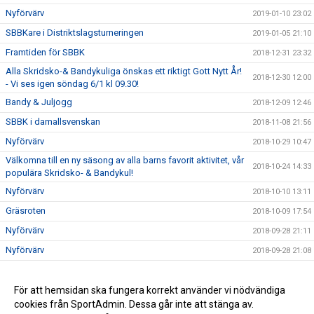
Nyförvärv
2019-01-10 23:02
SBBKare i Distriktslagsturneringen
2019-01-05 21:10
Framtiden för SBBK
2018-12-31 23:32
Alla Skridsko-& Bandykuliga önskas ett riktigt Gott Nytt År!
2018-12-30 12:00
- Vi ses igen söndag 6/1 kl 09.30!
Bandy & Juljogg
2018-12-09 12:46
SBBK i damallsvenskan
2018-11-08 21:56
Nyförvärv
2018-10-29 10:47
Välkomna till en ny säsong av alla barns favorit aktivitet, vår
2018-10-24 14:33
populära Skridsko- & Bandykul!
Nyförvärv
2018-10-10 13:11
Gräsroten
2018-10-09 17:54
Nyförvärv
2018-09-28 21:11
Nyförvärv
2018-09-28 21:08
Ny hemsida och nytt administrativt system
2018-09-18 22:31
SBBK Årsmöte 2018
För att hemsidan ska fungera korrekt använder vi nödvändiga
2018-06-18 09:29
cookies från SportAdmin. Dessa går inte att stänga av.
Simon Bonetto tilldelas Bo Thunbergs stipendium 2018
2018-06-18 09:29