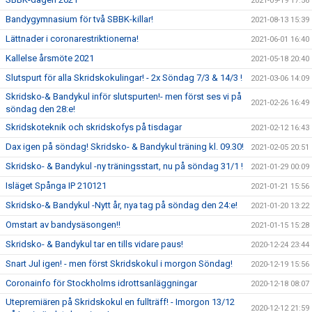
2021-09-19 17:56
Bandygymnasium för två SBBK-killar!
2021-08-13 15:39
Lättnader i coronarestriktionerna!
2021-06-01 16:40
Kallelse årsmöte 2021
2021-05-18 20:40
Slutspurt för alla Skridskokulingar! - 2x Söndag 7/3 & 14/3 !
2021-03-06 14:09
Skridsko-& Bandykul inför slutspurten!- men först ses vi på
2021-02-26 16:49
söndag den 28:e!
Skridskoteknik och skridskofys på tisdagar
2021-02-12 16:43
Dax igen på söndag! Skridsko- & Bandykul träning kl. 09.30!
2021-02-05 20:51
Skridsko- & Bandykul -ny träningsstart, nu på söndag 31/1 !
2021-01-29 00:09
Isläget Spånga IP 210121
2021-01-21 15:56
Skridsko-& Bandykul -Nytt år, nya tag på söndag den 24:e!
2021-01-20 13:22
Omstart av bandysäsongen!!
2021-01-15 15:28
Skridsko- & Bandykul tar en tills vidare paus!
2020-12-24 23:44
Snart Jul igen! - men först Skridskokul i morgon Söndag!
2020-12-19 15:56
Coronainfo för Stockholms idrottsanläggningar
2020-12-18 08:07
Utepremiären på Skridskokul en fullträff! - Imorgon 13/12
2020-12-12 21:59