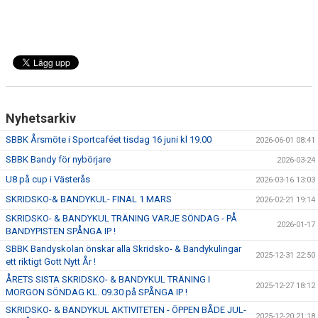
Nyhetsarkiv
SBBK Årsmöte i Sportcaféet tisdag 16 juni kl 19.00
2026-06-01 08:41
SBBK Bandy för nybörjare
2026-03-24
U8 på cup i Västerås
2026-03-16 13:03
SKRIDSKO-& BANDYKUL- FINAL 1 MARS
2026-02-21 19:14
SKRIDSKO- & BANDYKUL TRÄNING VARJE SÖNDAG - PÅ
2026-01-17
BANDYPISTEN SPÅNGA IP !
SBBK Bandyskolan önskar alla Skridsko- & Bandykulingar
2025-12-31 22:50
ett riktigt Gott Nytt År !
ÅRETS SISTA SKRIDSKO- & BANDYKUL TRÄNING I
2025-12-27 18:12
MORGON SÖNDAG KL. 09.30 på SPÅNGA IP !
SKRIDSKO- & BANDYKUL AKTIVITETEN - ÖPPEN BÅDE JUL-
2025-12-20 21:18