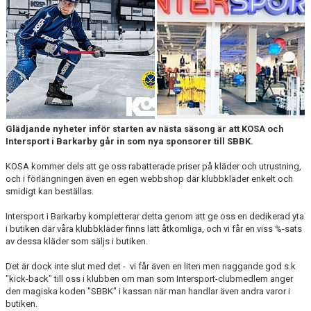
BILDGALLERI
VÅRA LAG/TRÄNARE
DOKUMENT
MATCHER
KÖP & SÄLJ
Glädjande nyheter inför starten av nästa säsong är att KOSA och
Intersport i Barkarby går in som nya sponsorer till SBBK.
KOSA kommer dels att ge oss rabatterade priser på kläder och utrustning,
och i förlängningen även en egen webbshop där klubbkläder enkelt och
smidigt kan beställas.
Intersport i Barkarby kompletterar detta genom att ge oss en dedikerad yta
i butiken där våra klubbkläder finns lätt åtkomliga, och vi får en viss %-sats
av dessa kläder som säljs i butiken.
Det är dock inte slut med det - vi får även en liten men naggande god s.k
"kick-back" till oss i klubben om man som Intersport-clubmedlem anger
den magiska koden "SBBK" i kassan när man handlar även andra varor i
butiken.