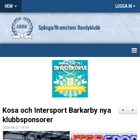
HEM
LOGGA IN
Spånga/Bromstens Bandyklubb
HEM
OM KLUBBEN
NYHETER
KONTAKT
Kosa och Intersport Barkarby nya
<
>
SBBK POLICY
klubbsponsorer
2024-06-27 19:04
FÖRENINGSKALENDER