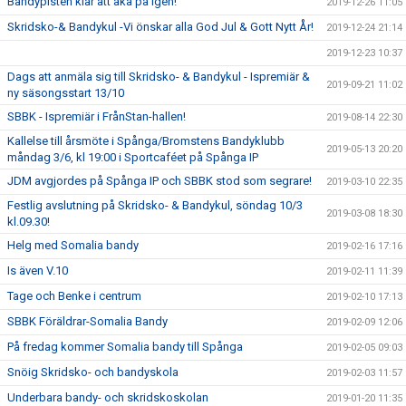
Bandypisten klar att åka på igen!
2019-12-26 11:05
Skridsko-& Bandykul -Vi önskar alla God Jul & Gott Nytt År!
2019-12-24 21:14
2019-12-23 10:37
Dags att anmäla sig till Skridsko- & Bandykul - Ispremiär &
2019-09-21 11:02
ny säsongsstart 13/10
SBBK - Ispremiär i FrånStan-hallen!
2019-08-14 22:30
Kallelse till årsmöte i Spånga/Bromstens Bandyklubb
2019-05-13 20:20
måndag 3/6, kl 19:00 i Sportcaféet på Spånga IP
JDM avgjordes på Spånga IP och SBBK stod som segrare!
2019-03-10 22:35
Festlig avslutning på Skridsko- & Bandykul, söndag 10/3
2019-03-08 18:30
kl.09.30!
Helg med Somalia bandy
2019-02-16 17:16
Is även V.10
2019-02-11 11:39
Tage och Benke i centrum
2019-02-10 17:13
SBBK Föräldrar-Somalia Bandy
2019-02-09 12:06
På fredag kommer Somalia bandy till Spånga
2019-02-05 09:03
Snöig Skridsko- och bandyskola
2019-02-03 11:57
Underbara bandy- och skridskoskolan
2019-01-20 11:35