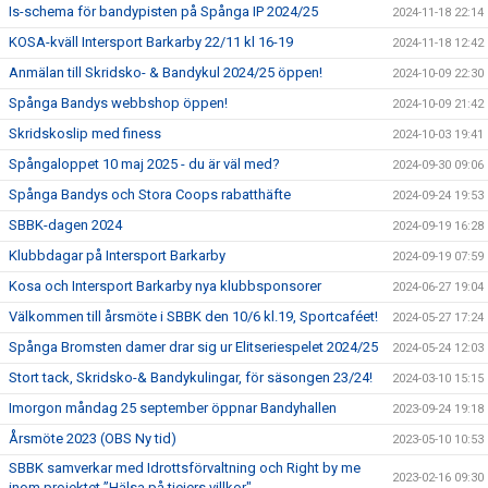
Is-schema för bandypisten på Spånga IP 2024/25
2024-11-18 22:14
KOSA-kväll Intersport Barkarby 22/11 kl 16-19
2024-11-18 12:42
Anmälan till Skridsko- & Bandykul 2024/25 öppen!
2024-10-09 22:30
Spånga Bandys webbshop öppen!
2024-10-09 21:42
Skridskoslip med finess
2024-10-03 19:41
Spångaloppet 10 maj 2025 - du är väl med?
2024-09-30 09:06
Spånga Bandys och Stora Coops rabatthäfte
2024-09-24 19:53
SBBK-dagen 2024
2024-09-19 16:28
Klubbdagar på Intersport Barkarby
2024-09-19 07:59
Kosa och Intersport Barkarby nya klubbsponsorer
2024-06-27 19:04
Välkommen till årsmöte i SBBK den 10/6 kl.19, Sportcaféet!
2024-05-27 17:24
Spånga Bromsten damer drar sig ur Elitseriespelet 2024/25
2024-05-24 12:03
Stort tack, Skridsko-& Bandykulingar, för säsongen 23/24!
2024-03-10 15:15
Imorgon måndag 25 september öppnar Bandyhallen
2023-09-24 19:18
Årsmöte 2023 (OBS Ny tid)
2023-05-10 10:53
SBBK samverkar med Idrottsförvaltning och Right by me
2023-02-16 09:30
inom projektet ”Hälsa på tjejers villkor"