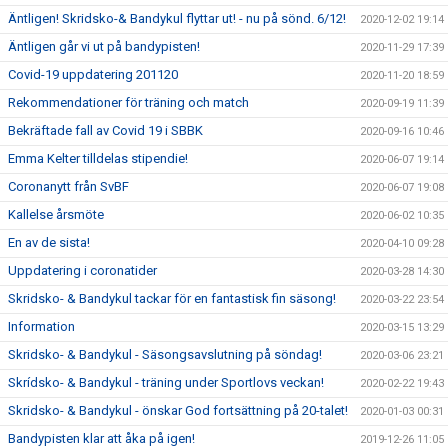
Äntligen! Skridsko-& Bandykul flyttar ut! - nu på sönd. 6/12!
2020-12-02 19:14
Äntligen går vi ut på bandypisten!
2020-11-29 17:39
Covid-19 uppdatering 201120
2020-11-20 18:59
Rekommendationer för träning och match
2020-09-19 11:39
Bekräftade fall av Covid 19 i SBBK
2020-09-16 10:46
Emma Kelter tilldelas stipendie!
2020-06-07 19:14
Coronanytt från SvBF
2020-06-07 19:08
Kallelse årsmöte
2020-06-02 10:35
En av de sista!
2020-04-10 09:28
Uppdatering i coronatider
2020-03-28 14:30
Skridsko- & Bandykul tackar för en fantastisk fin säsong!
2020-03-22 23:54
Information
2020-03-15 13:29
Skridsko- & Bandykul - Säsongsavslutning på söndag!
2020-03-06 23:21
Skrídsko- & Bandykul - träning under Sportlovs veckan!
2020-02-22 19:43
Skridsko- & Bandykul - önskar God fortsättning på 20-talet!
2020-01-03 00:31
Bandypisten klar att åka på igen!
2019-12-26 11:05