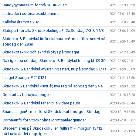
Bandygymnasium för två SBBK-killar!
2021-08-13 15:39
Lättnader i coronarestriktionerna!
2021-06-01 16:40
Kallelse årsmöte 2021
2021-05-18 20:40
Slutspurt för alla Skridskokulingar! - 2x Söndag 7/3 & 14/3 !
2021-03-06 14:09
Skridsko-& Bandykul inför slutspurten!- men först ses vi på
2021-02-26 16:49
söndag den 28:e!
Skridskoteknik och skridskofys på tisdagar
2021-02-12 16:43
Dax igen på söndag! Skridsko- & Bandykul träning kl. 09.30!
2021-02-05 20:51
Skridsko- & Bandykul -ny träningsstart, nu på söndag 31/1 !
2021-01-29 00:09
Isläget Spånga IP 210121
2021-01-21 15:56
Skridsko-& Bandykul -Nytt år, nya tag på söndag den 24:e!
2021-01-20 13:22
Omstart av bandysäsongen!!
2021-01-15 15:28
Skridsko- & Bandykul tar en tills vidare paus!
2020-12-24 23:44
Snart Jul igen! - men först Skridskokul i morgon Söndag!
2020-12-19 15:56
Coronainfo för Stockholms idrottsanläggningar
2020-12-18 08:07
Utepremiären på Skridskokul en fullträff! - Imorgon 13/12
2020-12-12 21:59
på Lucia är det dags igen!