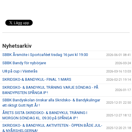
Nyhetsarkiv
SBBK Årsmöte i Sportcaféet tisdag 16 juni kl 19.00
2026-06-01 08:41
SBBK Bandy för nybörjare
2026-03-24
U8 på cup i Västerås
2026-03-16 13:03
SKRIDSKO-& BANDYKUL- FINAL 1 MARS
2026-02-21 19:14
SKRIDSKO- & BANDYKUL TRÄNING VARJE SÖNDAG - PÅ
2026-01-17
BANDYPISTEN SPÅNGA IP !
SBBK Bandyskolan önskar alla Skridsko- & Bandykulingar
2025-12-31 22:50
ett riktigt Gott Nytt År !
ÅRETS SISTA SKRIDSKO- & BANDYKUL TRÄNING I
2025-12-27 18:12
MORGON SÖNDAG KL. 09.30 på SPÅNGA IP !
SKRIDSKO- & BANDYKUL AKTIVITETEN - ÖPPEN BÅDE JUL-
2025-12-20 21:18
& NYÅRSHELGERNA!