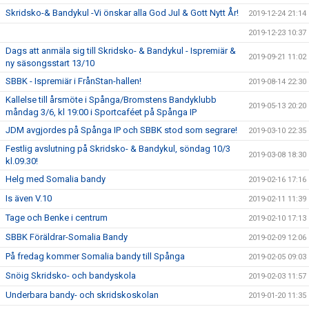
Skridsko-& Bandykul -Vi önskar alla God Jul & Gott Nytt År!
2019-12-24 21:14
2019-12-23 10:37
Dags att anmäla sig till Skridsko- & Bandykul - Ispremiär &
2019-09-21 11:02
ny säsongsstart 13/10
SBBK - Ispremiär i FrånStan-hallen!
2019-08-14 22:30
Kallelse till årsmöte i Spånga/Bromstens Bandyklubb
2019-05-13 20:20
måndag 3/6, kl 19:00 i Sportcaféet på Spånga IP
JDM avgjordes på Spånga IP och SBBK stod som segrare!
2019-03-10 22:35
Festlig avslutning på Skridsko- & Bandykul, söndag 10/3
2019-03-08 18:30
kl.09.30!
Helg med Somalia bandy
2019-02-16 17:16
Is även V.10
2019-02-11 11:39
Tage och Benke i centrum
2019-02-10 17:13
SBBK Föräldrar-Somalia Bandy
2019-02-09 12:06
På fredag kommer Somalia bandy till Spånga
2019-02-05 09:03
Snöig Skridsko- och bandyskola
2019-02-03 11:57
Underbara bandy- och skridskoskolan
2019-01-20 11:35