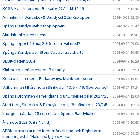
2024-11-18 22:14
KOSA-kväll Intersport Barkarby 22/11 kl 16-19
2024-11-18 12:42
Anmälan till Skridsko- & Bandykul 2024/25 öppen!
2024-10-09 22:30
Spånga Bandys webbshop öppen!
2024-10-09 21:42
Skridskoslip med finess
2024-10-03 19:41
Spångaloppet 10 maj 2025 - du är väl med?
2024-09-30 09:06
Spånga Bandys och Stora Coops rabatthäfte
2024-09-24 19:53
SBBK-dagen 2024
2024-09-19 16:28
Klubbdagar på Intersport Barkarby
2024-09-19 07:59
Kosa och Intersport Barkarby nya klubbsponsorer
2024-06-27 19:04
Välkommen till årsmöte i SBBK den 10/6 kl.19, Sportcaféet!
2024-05-27 17:24
Spånga Bromsten damer drar sig ur Elitseriespelet 2024/25
2024-05-24 12:03
Stort tack, Skridsko-& Bandykulingar, för säsongen 23/24!
2024-03-10 15:15
Imorgon måndag 25 september öppnar Bandyhallen
2023-09-24 19:18
Årsmöte 2023 (OBS Ny tid)
2023-05-10 10:53
SBBK samverkar med Idrottsförvaltning och Right by me
2023-02-16 09:30
inom projektet ”Hälsa på tjejers villkor"