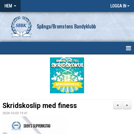
HEM
LOGGA IN
Spånga/Bromstens Bandyklubb
HEM
OM KLUBBEN
NYHETER
KONTAKT
Skridskoslip med finess
<
>
SBBK POLICY
2024-10-03 19:41
FÖRENINGSKALENDER