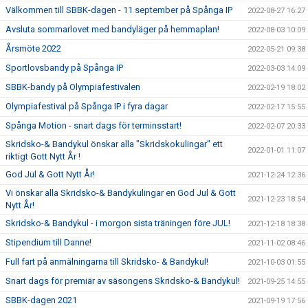
Välkommen till SBBK-dagen - 11 september på Spånga IP
2022-08-27 16:27
Avsluta sommarlovet med bandyläger på hemmaplan!
2022-08-03 10:09
Årsmöte 2022
2022-05-21 09:38
Sportlovsbandy på Spånga IP
2022-03-03 14:09
SBBK-bandy på Olympiafestivalen
2022-02-19 18:02
Olympiafestival på Spånga IP i fyra dagar
2022-02-17 15:55
Spånga Motion - snart dags för terminsstart!
2022-02-07 20:33
Skridsko-& Bandykul önskar alla "Skridskokulingar" ett
2022-01-01 11:07
riktigt Gott Nytt År !
God Jul & Gott Nytt År!
2021-12-24 12:36
Vi önskar alla Skridsko-& Bandykulingar en God Jul & Gott
2021-12-23 18:54
Nytt År!
Skridsko-& Bandykul - i morgon sista träningen före JUL!
2021-12-18 18:38
Stipendium till Danne!
2021-11-02 08:46
Full fart på anmälningarna till Skridsko- & Bandykul!
2021-10-03 01:55
Snart dags för premiär av säsongens Skridsko-& Bandykul!
2021-09-25 14:55
SBBK-dagen 2021
2021-09-19 17:56