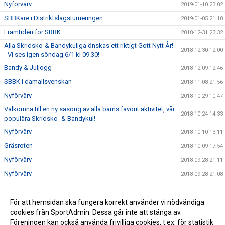
Nyförvärv
2019-01-10 23:02
SBBKare i Distriktslagsturneringen
2019-01-05 21:10
Framtiden för SBBK
2018-12-31 23:32
Alla Skridsko-& Bandykuliga önskas ett riktigt Gott Nytt År!
2018-12-30 12:00
- Vi ses igen söndag 6/1 kl 09.30!
Bandy & Juljogg
2018-12-09 12:46
SBBK i damallsvenskan
2018-11-08 21:56
Nyförvärv
2018-10-29 10:47
Välkomna till en ny säsong av alla barns favorit aktivitet, vår
2018-10-24 14:33
populära Skridsko- & Bandykul!
Nyförvärv
2018-10-10 13:11
Gräsroten
2018-10-09 17:54
Nyförvärv
2018-09-28 21:11
Nyförvärv
2018-09-28 21:08
Ny hemsida och nytt administrativt system
2018-09-18 22:31
SBBK Årsmöte 2018
För att hemsidan ska fungera korrekt använder vi nödvändiga
2018-06-18 09:29
cookies från SportAdmin. Dessa går inte att stänga av.
Simon Bonetto tilldelas Bo Thunbergs stipendium 2018
2018-06-18 09:29
Föreningen kan också använda frivilliga cookies, t.ex. för statistik