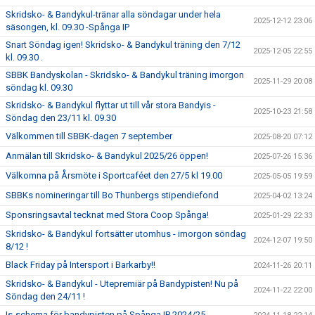
Skridsko- & Bandykul-tränar alla söndagar under hela
2025-12-12 23:06
säsongen, kl. 09.30 -Spånga IP
Snart Söndag igen! Skridsko- & Bandykul träning den 7/12
2025-12-05 22:55
kl. 09.30 .
SBBK Bandyskolan - Skridsko- & Bandykul träning imorgon
2025-11-29 20:08
söndag kl. 09.30
Skridsko- & Bandykul flyttar ut till vår stora Bandyis -
2025-10-23 21:58
Söndag den 23/11 kl. 09.30
Välkommen till SBBK-dagen 7 september
2025-08-20 07:12
Anmälan till Skridsko- & Bandykul 2025/26 öppen!
2025-07-26 15:36
Välkomna på Årsmöte i Sportcaféet den 27/5 kl 19.00
2025-05-05 19:59
SBBKs nomineringar till Bo Thunbergs stipendiefond
2025-04-02 13:24
Sponsringsavtal tecknat med Stora Coop Spånga!
2025-01-29 22:33
Skridsko- & Bandykul fortsätter utomhus - imorgon söndag
2024-12-07 19:50
8/12 !
Black Friday på Intersport i Barkarby!!
2024-11-26 20:11
Skridsko- & Bandykul - Utepremiär på Bandypisten! Nu på
2024-11-22 22:00
Söndag den 24/11 !
Is-schema för bandypisten på Spånga IP 2024/25