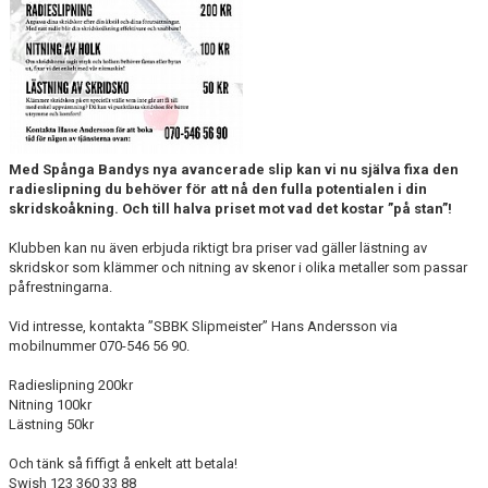
BILDGALLERI
VÅRA LAG/TRÄNARE
DOKUMENT
MATCHER
Med Spånga Bandys nya avancerade slip kan vi nu själva fixa den
radieslipning du behöver för att nå den fulla potentialen i din
KÖP & SÄLJ
skridskoåkning. Och till halva priset mot vad det kostar ”på stan”!
Klubben kan nu även erbjuda riktigt bra priser vad gäller lästning av
skridskor som klämmer och nitning av skenor i olika metaller som passar
påfrestningarna.
Vid intresse, kontakta ”SBBK Slipmeister” Hans Andersson via
mobilnummer 070-546 56 90.
Radieslipning 200kr
Nitning 100kr
Lästning 50kr
Och tänk så fiffigt å enkelt att betala!
Swish 123 360 33 88