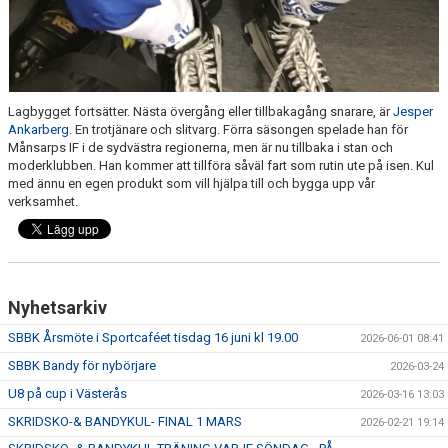
Lagbygget fortsätter. Nästa övergång eller tillbakagång snarare, är
Jesper
Ankarberg
. En trotjänare och slitvarg. Förra säsongen spelade han för
Månsarps IF i de sydvästra regionerna, men är nu tillbaka i stan och
moderklubben. Han kommer att tillföra såväl fart som rutin ute på isen. Kul
med ännu en egen produkt som vill hjälpa till och bygga upp vår
verksamhet.
Nyhetsarkiv
SBBK Årsmöte i Sportcaféet tisdag 16 juni kl 19.00
2026-06-01 08:41
SBBK Bandy för nybörjare
2026-03-24
U8 på cup i Västerås
2026-03-16 13:03
SKRIDSKO-& BANDYKUL- FINAL 1 MARS
2026-02-21 19:14