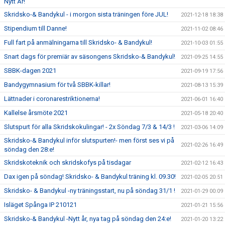
Nytt År!
Skridsko-& Bandykul - i morgon sista träningen före JUL!
2021-12-18 18:38
Stipendium till Danne!
2021-11-02 08:46
Full fart på anmälningarna till Skridsko- & Bandykul!
2021-10-03 01:55
Snart dags för premiär av säsongens Skridsko-& Bandykul!
2021-09-25 14:55
SBBK-dagen 2021
2021-09-19 17:56
Bandygymnasium för två SBBK-killar!
2021-08-13 15:39
Lättnader i coronarestriktionerna!
2021-06-01 16:40
Kallelse årsmöte 2021
2021-05-18 20:40
Slutspurt för alla Skridskokulingar! - 2x Söndag 7/3 & 14/3 !
2021-03-06 14:09
Skridsko-& Bandykul inför slutspurten!- men först ses vi på
2021-02-26 16:49
söndag den 28:e!
Skridskoteknik och skridskofys på tisdagar
2021-02-12 16:43
Dax igen på söndag! Skridsko- & Bandykul träning kl. 09.30!
2021-02-05 20:51
Skridsko- & Bandykul -ny träningsstart, nu på söndag 31/1 !
2021-01-29 00:09
Isläget Spånga IP 210121
2021-01-21 15:56
Skridsko-& Bandykul -Nytt år, nya tag på söndag den 24:e!
2021-01-20 13:22