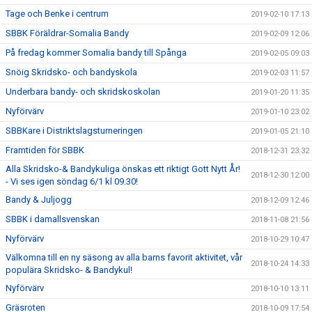
Tage och Benke i centrum
2019-02-10 17:13
SBBK Föräldrar-Somalia Bandy
2019-02-09 12:06
På fredag kommer Somalia bandy till Spånga
2019-02-05 09:03
Snöig Skridsko- och bandyskola
2019-02-03 11:57
Underbara bandy- och skridskoskolan
2019-01-20 11:35
Nyförvärv
2019-01-10 23:02
SBBKare i Distriktslagsturneringen
2019-01-05 21:10
Framtiden för SBBK
2018-12-31 23:32
Alla Skridsko-& Bandykuliga önskas ett riktigt Gott Nytt År!
2018-12-30 12:00
- Vi ses igen söndag 6/1 kl 09.30!
Bandy & Juljogg
2018-12-09 12:46
SBBK i damallsvenskan
2018-11-08 21:56
Nyförvärv
2018-10-29 10:47
Välkomna till en ny säsong av alla barns favorit aktivitet, vår
2018-10-24 14:33
populära Skridsko- & Bandykul!
Nyförvärv
2018-10-10 13:11
Gräsroten
2018-10-09 17:54