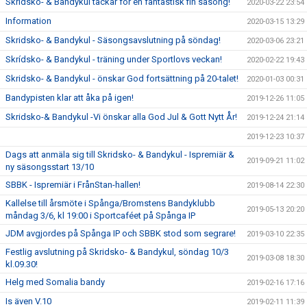
Skridsko- & Bandykul tackar för en fantastisk fin säsong!
2020-03-22 23:54
Information
2020-03-15 13:29
Skridsko- & Bandykul - Säsongsavslutning på söndag!
2020-03-06 23:21
Skrídsko- & Bandykul - träning under Sportlovs veckan!
2020-02-22 19:43
Skridsko- & Bandykul - önskar God fortsättning på 20-talet!
2020-01-03 00:31
Bandypisten klar att åka på igen!
2019-12-26 11:05
Skridsko-& Bandykul -Vi önskar alla God Jul & Gott Nytt År!
2019-12-24 21:14
2019-12-23 10:37
Dags att anmäla sig till Skridsko- & Bandykul - Ispremiär &
2019-09-21 11:02
ny säsongsstart 13/10
SBBK - Ispremiär i FrånStan-hallen!
2019-08-14 22:30
Kallelse till årsmöte i Spånga/Bromstens Bandyklubb
2019-05-13 20:20
måndag 3/6, kl 19:00 i Sportcaféet på Spånga IP
JDM avgjordes på Spånga IP och SBBK stod som segrare!
2019-03-10 22:35
Festlig avslutning på Skridsko- & Bandykul, söndag 10/3
2019-03-08 18:30
kl.09.30!
Helg med Somalia bandy
2019-02-16 17:16
Is även V.10
2019-02-11 11:39