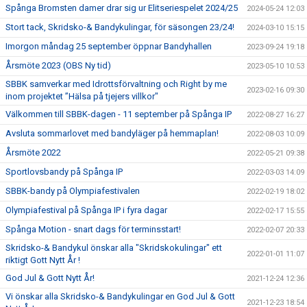
Spånga Bromsten damer drar sig ur Elitseriespelet 2024/25
2024-05-24 12:03
Stort tack, Skridsko-& Bandykulingar, för säsongen 23/24!
2024-03-10 15:15
Imorgon måndag 25 september öppnar Bandyhallen
2023-09-24 19:18
Årsmöte 2023 (OBS Ny tid)
2023-05-10 10:53
SBBK samverkar med Idrottsförvaltning och Right by me
2023-02-16 09:30
inom projektet ”Hälsa på tjejers villkor"
Välkommen till SBBK-dagen - 11 september på Spånga IP
2022-08-27 16:27
Avsluta sommarlovet med bandyläger på hemmaplan!
2022-08-03 10:09
Årsmöte 2022
2022-05-21 09:38
Sportlovsbandy på Spånga IP
2022-03-03 14:09
SBBK-bandy på Olympiafestivalen
2022-02-19 18:02
Olympiafestival på Spånga IP i fyra dagar
2022-02-17 15:55
Spånga Motion - snart dags för terminsstart!
2022-02-07 20:33
Skridsko-& Bandykul önskar alla "Skridskokulingar" ett
2022-01-01 11:07
riktigt Gott Nytt År !
God Jul & Gott Nytt År!
2021-12-24 12:36
Vi önskar alla Skridsko-& Bandykulingar en God Jul & Gott
2021-12-23 18:54