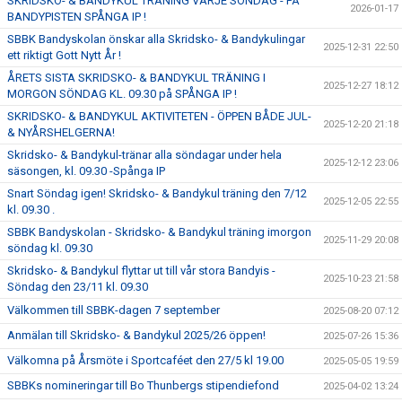
SKRIDSKO- & BANDYKUL TRÄNING VARJE SÖNDAG - PÅ
2026-01-17
BANDYPISTEN SPÅNGA IP !
SBBK Bandyskolan önskar alla Skridsko- & Bandykulingar
2025-12-31 22:50
ett riktigt Gott Nytt År !
ÅRETS SISTA SKRIDSKO- & BANDYKUL TRÄNING I
2025-12-27 18:12
MORGON SÖNDAG KL. 09.30 på SPÅNGA IP !
SKRIDSKO- & BANDYKUL AKTIVITETEN - ÖPPEN BÅDE JUL-
2025-12-20 21:18
& NYÅRSHELGERNA!
Skridsko- & Bandykul-tränar alla söndagar under hela
2025-12-12 23:06
säsongen, kl. 09.30 -Spånga IP
Snart Söndag igen! Skridsko- & Bandykul träning den 7/12
2025-12-05 22:55
kl. 09.30 .
SBBK Bandyskolan - Skridsko- & Bandykul träning imorgon
2025-11-29 20:08
söndag kl. 09.30
Skridsko- & Bandykul flyttar ut till vår stora Bandyis -
2025-10-23 21:58
Söndag den 23/11 kl. 09.30
Välkommen till SBBK-dagen 7 september
2025-08-20 07:12
Anmälan till Skridsko- & Bandykul 2025/26 öppen!
2025-07-26 15:36
Välkomna på Årsmöte i Sportcaféet den 27/5 kl 19.00
2025-05-05 19:59
SBBKs nomineringar till Bo Thunbergs stipendiefond
2025-04-02 13:24