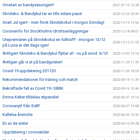
Omstart av bandysäsongen!!
2021-01-15 15:28
Skridsko- & Bandykul tar en tills vidare paus!
2020-12-24 23:44
Snart Jul igen! - men först Skridskokul i morgon Söndag!
2020-12-19 15:56
Coronainfo för Stockholms idrottsanläggningar
2020-12-18 08:07
Utepremiären på Skridskokul en fullträff! - Imorgon 13/12
2020-12-12 21:59
på Lucia är det dags igen!
Äntligen! Skridsko-& Bandykul flyttar ut! - nu på sönd. 6/12!
2020-12-02 19:14
Äntligen går vi ut på bandypisten!
2020-11-29 17:39
Covid-19 uppdatering 201120
2020-11-20 18:59
Rekommendationer för träning och match
2020-09-19 11:39
Bekräftade fall av Covid 19 i SBBK
2020-09-16 10:46
Emma Kelter tilldelas stipendie!
2020-06-07 19:14
Coronanytt från SvBF
2020-06-07 19:08
Kallelse årsmöte
2020-06-02 10:35
En av de sista!
2020-04-10 09:28
Uppdatering i coronatider
2020-03-28 14:30