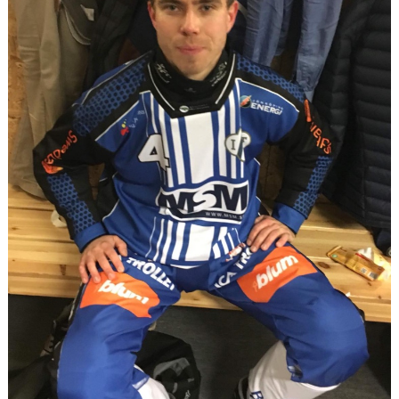
BILDGALLERI
VÅRA LAG/TRÄNARE
DOKUMENT
MATCHER
KÖP & SÄLJ