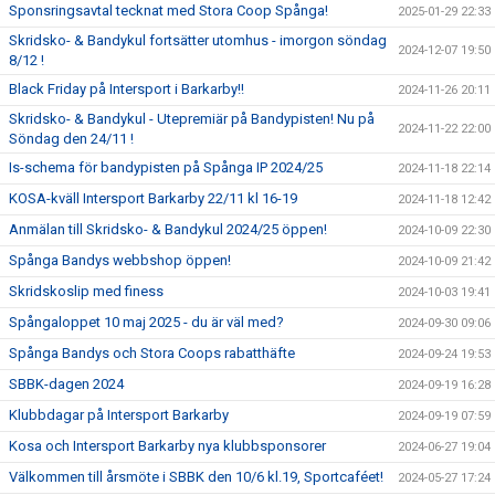
Sponsringsavtal tecknat med Stora Coop Spånga!
2025-01-29 22:33
Skridsko- & Bandykul fortsätter utomhus - imorgon söndag
2024-12-07 19:50
8/12 !
Black Friday på Intersport i Barkarby!!
2024-11-26 20:11
Skridsko- & Bandykul - Utepremiär på Bandypisten! Nu på
2024-11-22 22:00
Söndag den 24/11 !
Is-schema för bandypisten på Spånga IP 2024/25
2024-11-18 22:14
KOSA-kväll Intersport Barkarby 22/11 kl 16-19
2024-11-18 12:42
Anmälan till Skridsko- & Bandykul 2024/25 öppen!
2024-10-09 22:30
Spånga Bandys webbshop öppen!
2024-10-09 21:42
Skridskoslip med finess
2024-10-03 19:41
Spångaloppet 10 maj 2025 - du är väl med?
2024-09-30 09:06
Spånga Bandys och Stora Coops rabatthäfte
2024-09-24 19:53
SBBK-dagen 2024
2024-09-19 16:28
Klubbdagar på Intersport Barkarby
2024-09-19 07:59
Kosa och Intersport Barkarby nya klubbsponsorer
2024-06-27 19:04
Välkommen till årsmöte i SBBK den 10/6 kl.19, Sportcaféet!
2024-05-27 17:24