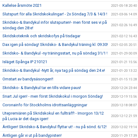
Kallelse årsmöte 2021
2021-05-18 20:40
Slutspurt för alla Skridskokulingar! - 2x Söndag 7/3 & 14/3 !
2021-03-06 14:09
Skridsko-& Bandykul inför slutspurten!- men först ses vi på
2021-02-26 16:49
söndag den 28:e!
Skridskoteknik och skridskofys på tisdagar
2021-02-12 16:43
Dax igen på söndag! Skridsko- & Bandykul träning kl. 09.30!
2021-02-05 20:51
Skridsko- & Bandykul -ny träningsstart, nu på söndag 31/1 !
2021-01-29 00:09
Isläget Spånga IP 210121
2021-01-21 15:56
Skridsko-& Bandykul -Nytt år, nya tag på söndag den 24:e!
2021-01-20 13:22
Omstart av bandysäsongen!!
2021-01-15 15:28
Skridsko- & Bandykul tar en tills vidare paus!
2020-12-24 23:44
Snart Jul igen! - men först Skridskokul i morgon Söndag!
2020-12-19 15:56
Coronainfo för Stockholms idrottsanläggningar
2020-12-18 08:07
Utepremiären på Skridskokul en fullträff! - Imorgon 13/12
2020-12-12 21:59
på Lucia är det dags igen!
Äntligen! Skridsko-& Bandykul flyttar ut! - nu på sönd. 6/12!
2020-12-02 19:14
Äntligen går vi ut på bandypisten!
2020-11-29 17:39