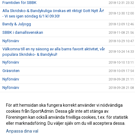
Framtiden för SBBK
2018-12-31 23:32
Alla Skridsko-& Bandykuliga önskas ett riktigt Gott Nytt År!
2018-12-30 12:00
- Vi ses igen söndag 6/1 kl 09.30!
Bandy & Juljogg
2018-12-09 12:46
SBBK i damallsvenskan
2018-11-08 21:56
Nyförvärv
2018-10-29 10:47
Välkomna till en ny säsong av alla barns favorit aktivitet, vår
2018-10-24 14:33
populära Skridsko- & Bandykul!
Nyförvärv
2018-10-10 13:11
Gräsroten
2018-10-09 17:54
Nyförvärv
2018-09-28 21:11
Nyförvärv
2018-09-28 21:08
Ny hemsida och nytt administrativt system
2018-09-18 22:31
SBBK Årsmöte 2018
För att hemsidan ska fungera korrekt använder vi nödvändiga
2018-06-18 09:29
cookies från SportAdmin. Dessa går inte att stänga av.
Simon Bonetto tilldelas Bo Thunbergs stipendium 2018
2018-06-18 09:29
Föreningen kan också använda frivilliga cookies, t.ex. för statistik
eller marknadsföring. Du väljer själv om du vill acceptera dessa.
Anpassa dina val