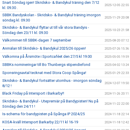
Snart Söndag igen! Skridsko- & Bandykul träning den 7/12
2025-12-05 22:55
kl. 09.30 .
SBBK Bandyskolan - Skridsko- & Bandykul träning imorgon
2025-11-29 20:08
söndag kl. 09.30
Skridsko- & Bandykul flyttar ut till vår stora Bandyis -
2025-10-23 21:58
Söndag den 23/11 kl. 09.30
Välkommen till SBBK-dagen 7 september
2025-08-20 07:12
Anmälan till Skridsko- & Bandykul 2025/26 öppen!
2025-07-26 15:36
Välkomna på Årsmöte i Sportcaféet den 27/5 kl 19.00
2025-05-05 19:59
SBBKs nomineringar till Bo Thunbergs stipendiefond
2025-04-02 13:24
Sponsringsavtal tecknat med Stora Coop Spånga!
2025-01-29 22:33
Skridsko- & Bandykul fortsätter utomhus - imorgon söndag
2024-12-07 19:50
8/12 !
Black Friday på Intersport i Barkarby!!
2024-11-26 20:11
Skridsko- & Bandykul - Utepremiär på Bandypisten! Nu på
2024-11-22 22:00
Söndag den 24/11 !
Is-schema för bandypisten på Spånga IP 2024/25
2024-11-18 22:14
KOSA-kväll Intersport Barkarby 22/11 kl 16-19
2024-11-18 12:42