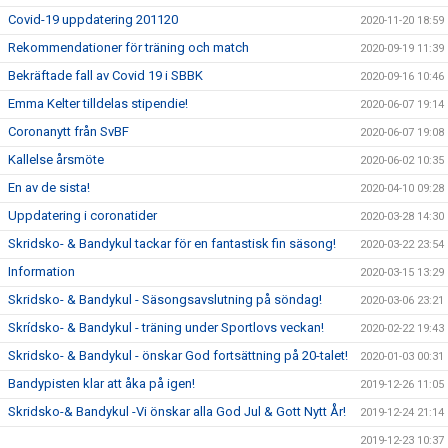
Covid-19 uppdatering 201120
2020-11-20 18:59
Rekommendationer för träning och match
2020-09-19 11:39
Bekräftade fall av Covid 19 i SBBK
2020-09-16 10:46
Emma Kelter tilldelas stipendie!
2020-06-07 19:14
Coronanytt från SvBF
2020-06-07 19:08
Kallelse årsmöte
2020-06-02 10:35
En av de sista!
2020-04-10 09:28
Uppdatering i coronatider
2020-03-28 14:30
Skridsko- & Bandykul tackar för en fantastisk fin säsong!
2020-03-22 23:54
Information
2020-03-15 13:29
Skridsko- & Bandykul - Säsongsavslutning på söndag!
2020-03-06 23:21
Skrídsko- & Bandykul - träning under Sportlovs veckan!
2020-02-22 19:43
Skridsko- & Bandykul - önskar God fortsättning på 20-talet!
2020-01-03 00:31
Bandypisten klar att åka på igen!
2019-12-26 11:05
Skridsko-& Bandykul -Vi önskar alla God Jul & Gott Nytt År!
2019-12-24 21:14
2019-12-23 10:37