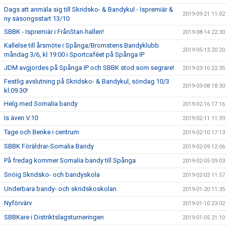
Dags att anmäla sig till Skridsko- & Bandykul - Ispremiär &
2019-09-21 11:02
ny säsongsstart 13/10
SBBK - Ispremiär i FrånStan-hallen!
2019-08-14 22:30
Kallelse till årsmöte i Spånga/Bromstens Bandyklubb
2019-05-13 20:20
måndag 3/6, kl 19:00 i Sportcaféet på Spånga IP
JDM avgjordes på Spånga IP och SBBK stod som segrare!
2019-03-10 22:35
Festlig avslutning på Skridsko- & Bandykul, söndag 10/3
2019-03-08 18:30
kl.09.30!
Helg med Somalia bandy
2019-02-16 17:16
Is även V.10
2019-02-11 11:39
Tage och Benke i centrum
2019-02-10 17:13
SBBK Föräldrar-Somalia Bandy
2019-02-09 12:06
På fredag kommer Somalia bandy till Spånga
2019-02-05 09:03
Snöig Skridsko- och bandyskola
2019-02-03 11:57
Underbara bandy- och skridskoskolan
2019-01-20 11:35
Nyförvärv
2019-01-10 23:02
SBBKare i Distriktslagsturneringen
2019-01-05 21:10