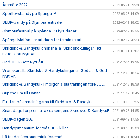
Årsmöte 2022
2022-05-21 09:38
Sportlovsbandy på Spånga IP
2022-03-03 14:09
SBBK-bandy på Olympiafestivalen
2022-02-19 18:02
Olympiafestival på Spånga IP i fyra dagar
2022-02-17 15:55
Spånga Motion - snart dags för terminsstart!
2022-02-07 20:33
Skridsko-& Bandykul önskar alla "Skridskokulingar" ett
2022-01-01 11:07
riktigt Gott Nytt År !
God Jul & Gott Nytt År!
2021-12-24 12:36
Vi önskar alla Skridsko-& Bandykulingar en God Jul & Gott
2021-12-23 18:54
Nytt År!
Skridsko-& Bandykul - i morgon sista träningen före JUL!
2021-12-18 18:38
Stipendium till Danne!
2021-11-02 08:46
Full fart på anmälningarna till Skridsko- & Bandykul!
2021-10-03 01:55
Snart dags för premiär av säsongens Skridsko-& Bandykul!
2021-09-25 14:55
SBBK-dagen 2021
2021-09-19 17:56
Bandygymnasium för två SBBK-killar!
2021-08-13 15:39
Lättnader i coronarestriktionerna!
2021-06-01 16:40