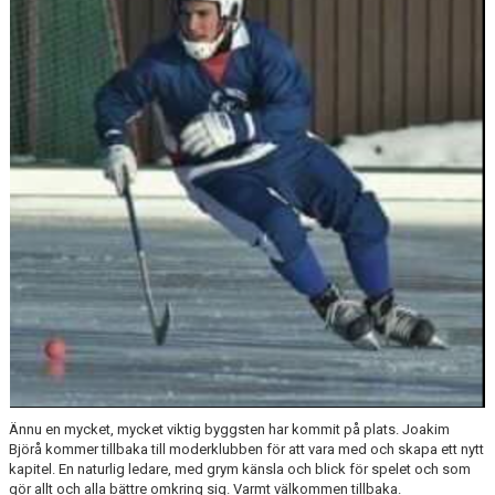
BILDGALLERI
VÅRA LAG/TRÄNARE
DOKUMENT
MATCHER
KÖP & SÄLJ
Ännu en mycket, mycket viktig byggsten har kommit på plats. Joakim
Björå kommer tillbaka till moderklubben för att vara med och skapa ett nytt
kapitel. En naturlig ledare, med grym känsla och blick för spelet och som
gör allt och alla bättre omkring sig. Varmt välkommen tillbaka.