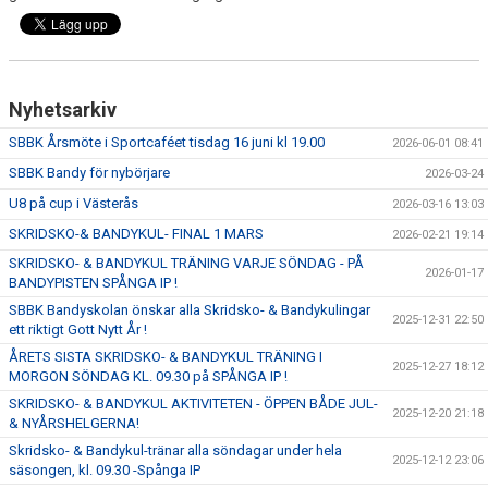
Nyhetsarkiv
SBBK Årsmöte i Sportcaféet tisdag 16 juni kl 19.00
2026-06-01 08:41
SBBK Bandy för nybörjare
2026-03-24
U8 på cup i Västerås
2026-03-16 13:03
SKRIDSKO-& BANDYKUL- FINAL 1 MARS
2026-02-21 19:14
SKRIDSKO- & BANDYKUL TRÄNING VARJE SÖNDAG - PÅ
2026-01-17
BANDYPISTEN SPÅNGA IP !
SBBK Bandyskolan önskar alla Skridsko- & Bandykulingar
2025-12-31 22:50
ett riktigt Gott Nytt År !
ÅRETS SISTA SKRIDSKO- & BANDYKUL TRÄNING I
2025-12-27 18:12
MORGON SÖNDAG KL. 09.30 på SPÅNGA IP !
SKRIDSKO- & BANDYKUL AKTIVITETEN - ÖPPEN BÅDE JUL-
2025-12-20 21:18
& NYÅRSHELGERNA!
Skridsko- & Bandykul-tränar alla söndagar under hela
2025-12-12 23:06
säsongen, kl. 09.30 -Spånga IP