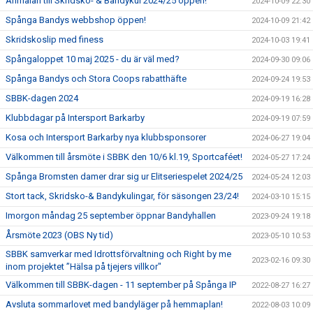
Anmälan till Skridsko- & Bandykul 2024/25 öppen!
2024-10-09 22:30
Spånga Bandys webbshop öppen!
2024-10-09 21:42
Skridskoslip med finess
2024-10-03 19:41
Spångaloppet 10 maj 2025 - du är väl med?
2024-09-30 09:06
Spånga Bandys och Stora Coops rabatthäfte
2024-09-24 19:53
SBBK-dagen 2024
2024-09-19 16:28
Klubbdagar på Intersport Barkarby
2024-09-19 07:59
Kosa och Intersport Barkarby nya klubbsponsorer
2024-06-27 19:04
Välkommen till årsmöte i SBBK den 10/6 kl.19, Sportcaféet!
2024-05-27 17:24
Spånga Bromsten damer drar sig ur Elitseriespelet 2024/25
2024-05-24 12:03
Stort tack, Skridsko-& Bandykulingar, för säsongen 23/24!
2024-03-10 15:15
Imorgon måndag 25 september öppnar Bandyhallen
2023-09-24 19:18
Årsmöte 2023 (OBS Ny tid)
2023-05-10 10:53
SBBK samverkar med Idrottsförvaltning och Right by me
2023-02-16 09:30
inom projektet ”Hälsa på tjejers villkor"
Välkommen till SBBK-dagen - 11 september på Spånga IP
2022-08-27 16:27
Avsluta sommarlovet med bandyläger på hemmaplan!
2022-08-03 10:09