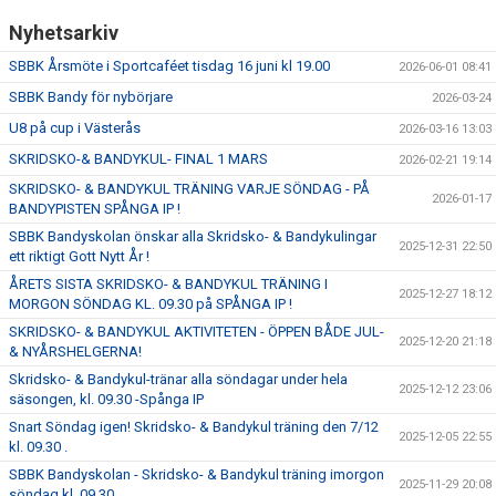
BILDGALLERI
Nyhetsarkiv
VÅRA LAG/TRÄNARE
SBBK Årsmöte i Sportcaféet tisdag 16 juni kl 19.00
2026-06-01 08:41
SBBK Bandy för nybörjare
2026-03-24
DOKUMENT
U8 på cup i Västerås
2026-03-16 13:03
MATCHER
SKRIDSKO-& BANDYKUL- FINAL 1 MARS
2026-02-21 19:14
SKRIDSKO- & BANDYKUL TRÄNING VARJE SÖNDAG - PÅ
2026-01-17
KÖP & SÄLJ
BANDYPISTEN SPÅNGA IP !
SBBK Bandyskolan önskar alla Skridsko- & Bandykulingar
2025-12-31 22:50
ett riktigt Gott Nytt År !
ÅRETS SISTA SKRIDSKO- & BANDYKUL TRÄNING I
2025-12-27 18:12
MORGON SÖNDAG KL. 09.30 på SPÅNGA IP !
SKRIDSKO- & BANDYKUL AKTIVITETEN - ÖPPEN BÅDE JUL-
2025-12-20 21:18
& NYÅRSHELGERNA!
Skridsko- & Bandykul-tränar alla söndagar under hela
2025-12-12 23:06
säsongen, kl. 09.30 -Spånga IP
Snart Söndag igen! Skridsko- & Bandykul träning den 7/12
2025-12-05 22:55
kl. 09.30 .
SBBK Bandyskolan - Skridsko- & Bandykul träning imorgon
2025-11-29 20:08
söndag kl. 09.30