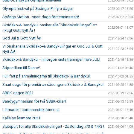
SBBK-bandy på Olympiafestivalen
2022-02-19 18:02
Olympiafestival på Spånga IP i fyra dagar
2022-02-17 15:55
Spånga Motion - snart dags för terminsstart!
2022-02-07 20:33
Skridsko-& Bandykul önskar alla "Skridskokulingar" ett
2022-01-01 11:07
riktigt Gott Nytt År !
God Jul & Gott Nytt År!
2021-12-24 12:36
Vi önskar alla Skridsko-& Bandykulingar en God Jul & Gott
2021-12-23 18:54
Nytt År!
Skridsko-& Bandykul - i morgon sista träningen före JUL!
2021-12-18 18:38
Stipendium till Danne!
2021-11-02 08:46
Full fart på anmälningarna till Skridsko- & Bandykul!
2021-10-03 01:55
Snart dags för premiär av säsongens Skridsko-& Bandykul!
2021-09-25 14:55
SBBK-dagen 2021
2021-09-19 17:56
Bandygymnasium för två SBBK-killar!
2021-08-13 15:39
Lättnader i coronarestriktionerna!
2021-06-01 16:40
Kallelse årsmöte 2021
2021-05-18 20:40
Slutspurt för alla Skridskokulingar! - 2x Söndag 7/3 & 14/3 !
2021-03-06 14:09