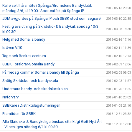
Kallelse till årsmöte i Spånga/Bromstens Bandyklubb
2019-05-13 20:20
måndag 3/6, kl 19:00 i Sportcaféet på Spånga IP
JDM avgjordes på Spånga IP och SBBK stod som segrare!
2019-03-10 22:35
Festlig avslutning på Skridsko- & Bandykul, söndag 10/3
2019-03-08 18:30
kl.09.30!
Helg med Somalia bandy
2019-02-16 17:16
Is även V.10
2019-02-11 11:39
Tage och Benke i centrum
2019-02-10 17:13
SBBK Föräldrar-Somalia Bandy
2019-02-09 12:06
På fredag kommer Somalia bandy till Spånga
2019-02-05 09:03
Snöig Skridsko- och bandyskola
2019-02-03 11:57
Underbara bandy- och skridskoskolan
2019-01-20 11:35
Nyförvärv
2019-01-10 23:02
SBBKare i Distriktslagsturneringen
2019-01-05 21:10
Framtiden för SBBK
2018-12-31 23:32
Alla Skridsko-& Bandykuliga önskas ett riktigt Gott Nytt År!
2018-12-30 12:00
- Vi ses igen söndag 6/1 kl 09.30!