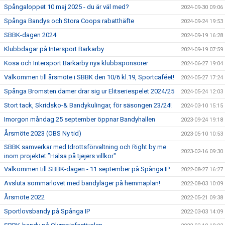
Spångaloppet 10 maj 2025 - du är väl med?
2024-09-30 09:06
Spånga Bandys och Stora Coops rabatthäfte
2024-09-24 19:53
SBBK-dagen 2024
2024-09-19 16:28
Klubbdagar på Intersport Barkarby
2024-09-19 07:59
Kosa och Intersport Barkarby nya klubbsponsorer
2024-06-27 19:04
Välkommen till årsmöte i SBBK den 10/6 kl.19, Sportcaféet!
2024-05-27 17:24
Spånga Bromsten damer drar sig ur Elitseriespelet 2024/25
2024-05-24 12:03
Stort tack, Skridsko-& Bandykulingar, för säsongen 23/24!
2024-03-10 15:15
Imorgon måndag 25 september öppnar Bandyhallen
2023-09-24 19:18
Årsmöte 2023 (OBS Ny tid)
2023-05-10 10:53
SBBK samverkar med Idrottsförvaltning och Right by me
2023-02-16 09:30
inom projektet ”Hälsa på tjejers villkor"
Välkommen till SBBK-dagen - 11 september på Spånga IP
2022-08-27 16:27
Avsluta sommarlovet med bandyläger på hemmaplan!
2022-08-03 10:09
Årsmöte 2022
2022-05-21 09:38
Sportlovsbandy på Spånga IP
2022-03-03 14:09