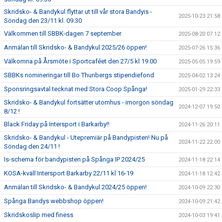
Skridsko- & Bandykul flyttar ut till vår stora Bandyis -
2025-10-23 21:58
Söndag den 23/11 kl. 09.30
Välkommen till SBBK-dagen 7 september
2025-08-20 07:12
Anmälan till Skridsko- & Bandykul 2025/26 öppen!
2025-07-26 15:36
Välkomna på Årsmöte i Sportcaféet den 27/5 kl 19.00
2025-05-05 19:59
SBBKs nomineringar till Bo Thunbergs stipendiefond
2025-04-02 13:24
Sponsringsavtal tecknat med Stora Coop Spånga!
2025-01-29 22:33
Skridsko- & Bandykul fortsätter utomhus - imorgon söndag
2024-12-07 19:50
8/12 !
Black Friday på Intersport i Barkarby!!
2024-11-26 20:11
Skridsko- & Bandykul - Utepremiär på Bandypisten! Nu på
2024-11-22 22:00
Söndag den 24/11 !
Is-schema för bandypisten på Spånga IP 2024/25
2024-11-18 22:14
KOSA-kväll Intersport Barkarby 22/11 kl 16-19
2024-11-18 12:42
Anmälan till Skridsko- & Bandykul 2024/25 öppen!
2024-10-09 22:30
Spånga Bandys webbshop öppen!
2024-10-09 21:42
Skridskoslip med finess
2024-10-03 19:41