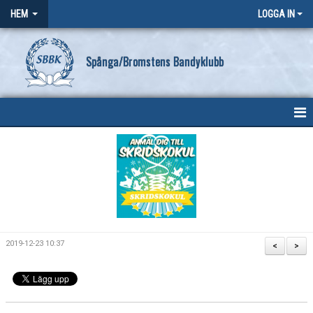
HEM
LOGGA IN
Spånga/Bromstens Bandyklubb
HEM
OM KLUBBEN
NYHETER
KONTAKT
2019-12-23 10:37
<
>
SBBK POLICY
FÖRENINGSKALENDER