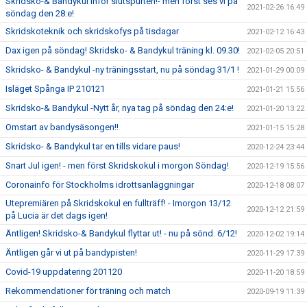
Skridsko-& Bandykul inför slutspurten!- men först ses vi på
2021-02-26 16:49
söndag den 28:e!
Skridskoteknik och skridskofys på tisdagar
2021-02-12 16:43
Dax igen på söndag! Skridsko- & Bandykul träning kl. 09.30!
2021-02-05 20:51
Skridsko- & Bandykul -ny träningsstart, nu på söndag 31/1 !
2021-01-29 00:09
Isläget Spånga IP 210121
2021-01-21 15:56
Skridsko-& Bandykul -Nytt år, nya tag på söndag den 24:e!
2021-01-20 13:22
Omstart av bandysäsongen!!
2021-01-15 15:28
Skridsko- & Bandykul tar en tills vidare paus!
2020-12-24 23:44
Snart Jul igen! - men först Skridskokul i morgon Söndag!
2020-12-19 15:56
Coronainfo för Stockholms idrottsanläggningar
2020-12-18 08:07
Utepremiären på Skridskokul en fullträff! - Imorgon 13/12
2020-12-12 21:59
på Lucia är det dags igen!
Äntligen! Skridsko-& Bandykul flyttar ut! - nu på sönd. 6/12!
2020-12-02 19:14
Äntligen går vi ut på bandypisten!
2020-11-29 17:39
Covid-19 uppdatering 201120
2020-11-20 18:59
Rekommendationer för träning och match
2020-09-19 11:39