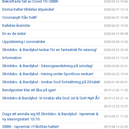
Bekräftade fall av Covid 19 i SBBK
2020-09-16 10:46
Emma Kelter tilldelas stipendie!
2020-06-07 19:14
Coronanytt från SvBF
2020-06-07 19:08
Kallelse årsmöte
2020-06-02 10:35
En av de sista!
2020-04-10 09:28
Uppdatering i coronatider
2020-03-28 14:30
Skridsko- & Bandykul tackar för en fantastisk fin säsong!
2020-03-22 23:54
Information
2020-03-15 13:29
Skridsko- & Bandykul - Säsongsavslutning på söndag!
2020-03-06 23:21
Skrídsko- & Bandykul - träning under Sportlovs veckan!
2020-02-22 19:43
Skridsko- & Bandykul - önskar God fortsättning på 20-talet!
2020-01-03 00:31
Bandypisten klar att åka på igen!
2019-12-26 11:05
Skridsko-& Bandykul -Vi önskar alla God Jul & Gott Nytt År!
2019-12-24 21:14
2019-12-23 10:37
Dags att anmäla sig till Skridsko- & Bandykul - Ispremiär &
2019-09-21 11:02
ny säsongsstart 13/10
SBBK - Ispremiär i FrånStan-hallen!
2019-08-14 22:30