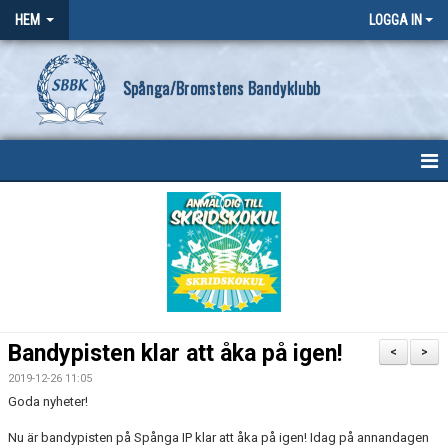
HEM
LOGGA IN
Spånga/Bromstens Bandyklubb
HEM
OM KLUBBEN
NYHETER
KONTAKT
Bandypisten klar att åka på igen!
<
>
SBBK POLICY
2019-12-26 11:05
Goda nyheter!
FÖRENINGSKALENDER
Nu är bandypisten på Spånga IP klar att åka på igen! Idag på annandagen