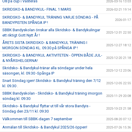
U8 på cup i Västerås
2026-03-16 13:03
SKRIDSKO-& BANDYKUL- FINAL 1 MARS
2026-02-21 19:14
SKRIDSKO- & BANDYKUL TRÄNING VARJE SÖNDAG - PÅ
2026-01-17
BANDYPISTEN SPÅNGA IP !
SBBK Bandyskolan önskar alla Skridsko- & Bandykulingar
2025-12-31 22:50
ett riktigt Gott Nytt År !
ÅRETS SISTA SKRIDSKO- & BANDYKUL TRÄNING I
2025-12-27 18:12
MORGON SÖNDAG KL. 09.30 på SPÅNGA IP !
SKRIDSKO- & BANDYKUL AKTIVITETEN - ÖPPEN BÅDE JUL-
2025-12-20 21:18
& NYÅRSHELGERNA!
Skridsko- & Bandykul-tränar alla söndagar under hela
2025-12-12 23:06
säsongen, kl. 09.30 -Spånga IP
Snart Söndag igen! Skridsko- & Bandykul träning den 7/12
2025-12-05 22:55
kl. 09.30 .
SBBK Bandyskolan - Skridsko- & Bandykul träning imorgon
2025-11-29 20:08
söndag kl. 09.30
Skridsko- & Bandykul flyttar ut till vår stora Bandyis -
2025-10-23 21:58
Söndag den 23/11 kl. 09.30
Välkommen till SBBK-dagen 7 september
2025-08-20 07:12
Anmälan till Skridsko- & Bandykul 2025/26 öppen!
2025-07-26 15:36