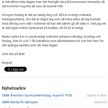
är det allmis hela dagen men det framgår inte på kommunens hemsida, så
BILDGALLERI
det kommer nog inte att vara så mycket folk.
VÅRA LAG/TRÄNARE
Imorgon fredag är det en vanlig dag och då kör vi enigt ordinarie
träningsschema. Om det är något lag som vill träna extra så tag kontakt
med det lag som står i schemat så kan det säkert gå att dela is. Vad jag vet
DOKUMENT
är det ingen match inplanerad på kvällen, så 20-22 är ledigt.
MATCHER
Nästa vecka kör vi också enligt ordinarie schema måndag, torsdag och
fredag. Den 31 och 1 får betraktas som allmänhetens tid och fritt fram för
KÖP & SÄLJ
alla spånga-spelare som vill, hela dagen.
Gott slut på året!
August
Nyhetsarkiv
SBBK Årsmöte i Sportcaféet tisdag 16 juni kl 19.00
2026-06-01 08:41
SBBK Bandy för nybörjare
2026-03-24