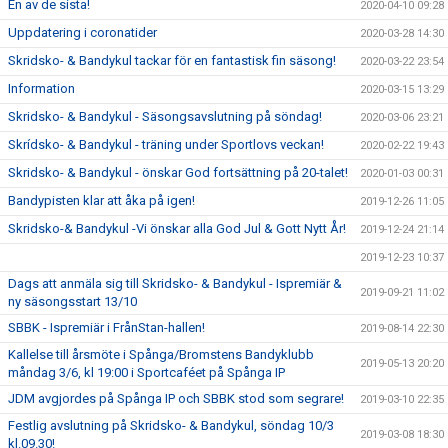
En av de sista!
2020-04-10 09:28
Uppdatering i coronatider
2020-03-28 14:30
Skridsko- & Bandykul tackar för en fantastisk fin säsong!
2020-03-22 23:54
Information
2020-03-15 13:29
Skridsko- & Bandykul - Säsongsavslutning på söndag!
2020-03-06 23:21
Skrídsko- & Bandykul - träning under Sportlovs veckan!
2020-02-22 19:43
Skridsko- & Bandykul - önskar God fortsättning på 20-talet!
2020-01-03 00:31
Bandypisten klar att åka på igen!
2019-12-26 11:05
Skridsko-& Bandykul -Vi önskar alla God Jul & Gott Nytt År!
2019-12-24 21:14
2019-12-23 10:37
Dags att anmäla sig till Skridsko- & Bandykul - Ispremiär &
2019-09-21 11:02
ny säsongsstart 13/10
SBBK - Ispremiär i FrånStan-hallen!
2019-08-14 22:30
Kallelse till årsmöte i Spånga/Bromstens Bandyklubb
2019-05-13 20:20
måndag 3/6, kl 19:00 i Sportcaféet på Spånga IP
JDM avgjordes på Spånga IP och SBBK stod som segrare!
2019-03-10 22:35
Festlig avslutning på Skridsko- & Bandykul, söndag 10/3
2019-03-08 18:30
kl.09.30!