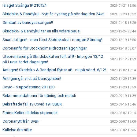
Isläget Spånga IP 210121
2021-01-21 15:56
Skridsko-& Bandykul -Nytt år, nya tag på söndag den 24:e!
2021-01-20 13:22
Omstart av bandysäsongen!!
2021-01-15 15:28
Skridsko- & Bandykul tar en tills vidare paus!
2020-12-24 23:44
Snart Jul igen! - men först Skridskokul i morgon Söndag!
2020-12-19 15:56
Coronainfo för Stockholms idrottsanläggningar
2020-12-18 08:07
Utepremiären på Skridskokul en fullträff! - Imorgon 13/12
2020-12-12 21:59
på Lucia är det dags igen!
Äntligen! Skridsko-& Bandykul flyttar ut! - nu på sönd. 6/12!
2020-12-02 19:14
Äntligen går vi ut på bandypisten!
2020-11-29 17:39
Covid-19 uppdatering 201120
2020-11-20 18:59
Rekommendationer för träning och match
2020-09-19 11:39
Bekräftade fall av Covid 19 i SBBK
2020-09-16 10:46
Emma Kelter tilldelas stipendie!
2020-06-07 19:14
Coronanytt från SvBF
2020-06-07 19:08
Kallelse årsmöte
2020-06-02 10:35