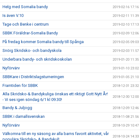
Helg med Somalia bandy
2019-02-16 17:16
Is även V.10
2019-02-11 11:39
Tage och Benke i centrum
2019-02-10 17:13
SBBK Föräldrar-Somalia Bandy
2019-02-09 12:06
På fredag kommer Somalia bandy till Spånga
2019-02-05 09:03
Snöig Skridsko- och bandyskola
2019-02-03 11:57
Underbara bandy- och skridskoskolan
2019-01-20 11:35
Nyförvärv
2019-01-10 23:02
SBBKare i Distriktslagsturneringen
2019-01-05 21:10
Framtiden för SBBK
2018-12-31 23:32
Alla Skridsko-& Bandykuliga önskas ett riktigt Gott Nytt År!
2018-12-30 12:00
- Vi ses igen söndag 6/1 kl 09.30!
Bandy & Juljogg
2018-12-09 12:46
SBBK i damallsvenskan
2018-11-08 21:56
Nyförvärv
2018-10-29 10:47
Välkomna till en ny säsong av alla barns favorit aktivitet, vår
2018-10-24 14:33
populära Skridsko- & Bandykul!