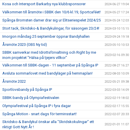
Kosa och Intersport Barkarby nya klubbsponsorer
2024-06-27 19:04
Välkommen till årsmöte i SBBK den 10/6 kl.19, Sportcaféet!
2024-05-27 17:24
Spånga Bromsten damer drar sig ur Elitseriespelet 2024/25
2024-05-24 12:03
Stort tack, Skridsko-& Bandykulingar, för säsongen 23/24!
2024-03-10 15:15
Imorgon måndag 25 september öppnar Bandyhallen
2023-09-24 19:18
Årsmöte 2023 (OBS Ny tid)
2023-05-10 10:53
SBBK samverkar med Idrottsförvaltning och Right by me
2023-02-16 09:30
inom projektet ”Hälsa på tjejers villkor"
Välkommen till SBBK-dagen - 11 september på Spånga IP
2022-08-27 16:27
Avsluta sommarlovet med bandyläger på hemmaplan!
2022-08-03 10:09
Årsmöte 2022
2022-05-21 09:38
Sportlovsbandy på Spånga IP
2022-03-03 14:09
SBBK-bandy på Olympiafestivalen
2022-02-19 18:02
Olympiafestival på Spånga IP i fyra dagar
2022-02-17 15:55
Spånga Motion - snart dags för terminsstart!
2022-02-07 20:33
Skridsko-& Bandykul önskar alla "Skridskokulingar" ett
2022-01-01 11:07
riktigt Gott Nytt År !