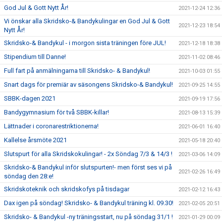
God Jul & Gott Nytt År!
2021-12-24 12:36
Vi önskar alla Skridsko-& Bandykulingar en God Jul & Gott
2021-12-23 18:54
Nytt År!
Skridsko-& Bandykul - i morgon sista träningen före JUL!
2021-12-18 18:38
Stipendium till Danne!
2021-11-02 08:46
Full fart på anmälningarna till Skridsko- & Bandykul!
2021-10-03 01:55
Snart dags för premiär av säsongens Skridsko-& Bandykul!
2021-09-25 14:55
SBBK-dagen 2021
2021-09-19 17:56
Bandygymnasium för två SBBK-killar!
2021-08-13 15:39
Lättnader i coronarestriktionerna!
2021-06-01 16:40
Kallelse årsmöte 2021
2021-05-18 20:40
Slutspurt för alla Skridskokulingar! - 2x Söndag 7/3 & 14/3 !
2021-03-06 14:09
Skridsko-& Bandykul inför slutspurten!- men först ses vi på
2021-02-26 16:49
söndag den 28:e!
Skridskoteknik och skridskofys på tisdagar
2021-02-12 16:43
Dax igen på söndag! Skridsko- & Bandykul träning kl. 09.30!
2021-02-05 20:51
Skridsko- & Bandykul -ny träningsstart, nu på söndag 31/1 !
2021-01-29 00:09