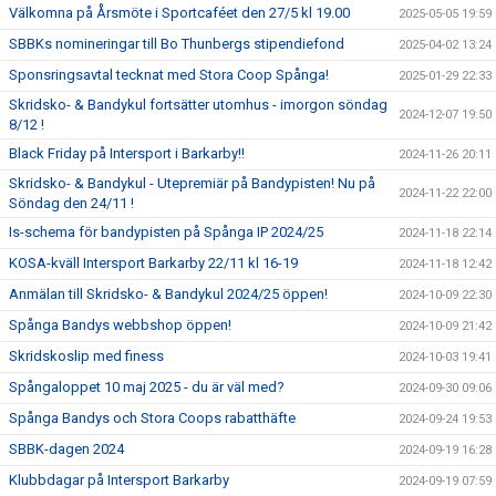
Välkomna på Årsmöte i Sportcaféet den 27/5 kl 19.00
2025-05-05 19:59
SBBKs nomineringar till Bo Thunbergs stipendiefond
2025-04-02 13:24
Sponsringsavtal tecknat med Stora Coop Spånga!
2025-01-29 22:33
Skridsko- & Bandykul fortsätter utomhus - imorgon söndag
2024-12-07 19:50
8/12 !
Black Friday på Intersport i Barkarby!!
2024-11-26 20:11
Skridsko- & Bandykul - Utepremiär på Bandypisten! Nu på
2024-11-22 22:00
Söndag den 24/11 !
Is-schema för bandypisten på Spånga IP 2024/25
2024-11-18 22:14
KOSA-kväll Intersport Barkarby 22/11 kl 16-19
2024-11-18 12:42
Anmälan till Skridsko- & Bandykul 2024/25 öppen!
2024-10-09 22:30
Spånga Bandys webbshop öppen!
2024-10-09 21:42
Skridskoslip med finess
2024-10-03 19:41
Spångaloppet 10 maj 2025 - du är väl med?
2024-09-30 09:06
Spånga Bandys och Stora Coops rabatthäfte
2024-09-24 19:53
SBBK-dagen 2024
2024-09-19 16:28
Klubbdagar på Intersport Barkarby
2024-09-19 07:59