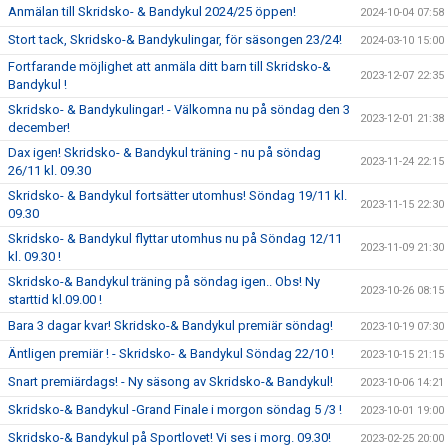
Anmälan till Skridsko- & Bandykul 2024/25 öppen!
2024-10-04 07:58
Stort tack, Skridsko-& Bandykulingar, för säsongen 23/24!
2024-03-10 15:00
Fortfarande möjlighet att anmäla ditt barn till Skridsko-&
2023-12-07 22:35
Bandykul !
Skridsko- & Bandykulingar! - Välkomna nu på söndag den 3
2023-12-01 21:38
december!
Dax igen! Skridsko- & Bandykul träning - nu på söndag
2023-11-24 22:15
26/11 kl. 09.30
Skridsko- & Bandykul fortsätter utomhus! Söndag 19/11 kl.
2023-11-15 22:30
09.30
Skridsko- & Bandykul flyttar utomhus nu på Söndag 12/11
2023-11-09 21:30
kl. 09.30 !
Skridsko-& Bandykul träning på söndag igen.. Obs! Ny
2023-10-26 08:15
starttid kl.09.00 !
Bara 3 dagar kvar! Skridsko-& Bandykul premiär söndag!
2023-10-19 07:30
Äntligen premiär ! - Skridsko- & Bandykul Söndag 22/10 !
2023-10-15 21:15
Snart premiärdags! - Ny säsong av Skridsko-& Bandykul!
2023-10-06 14:21
Skridsko-& Bandykul -Grand Finale i morgon söndag 5 /3 !
2023-10-01 19:00
Skridsko-& Bandykul på Sportlovet! Vi ses i morg. 09.30!
2023-02-25 20:00