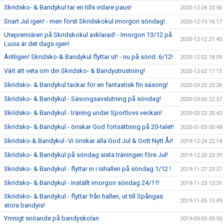
Skridsko- & Bandykul tar en tills vidare paus!
2020-12-24 23:50
Snart Jul igen! - men först Skridskokul imorgon söndag!
2020-12-19 16:17
Utepremiären på Skridskokul avklarad! - Imorgon 13/12 på
2020-12-12 21:45
Lucia är det dags igen!
Äntligen! Skridsko-& Bandykul flyttar ut! - nu på sönd. 6/12!
2020-12-02 18:09
Värt att veta om din Skridsko- & Bandyutrustning!
2020-12-02 17:15
Skridsko- & Bandykul tackar för en fantastisk fin säsong!
2020-03-22 23:26
Skridsko- & Bandykul - Säsongsavslutning på söndag!
2020-03-06 22:57
Skrídsko- & Bandykul - träning under Sportlovs veckan!
2020-02-22 20:42
Skridsko- & Bandykul - önskar God fortsättning på 20-talet!
2020-01-03 00:48
Skridsko-& Bandykul -Vi önskar alla God Jul & Gott Nytt År!
2019-12-24 22:14
Skridsko- & Bandykul på söndag sista träningen före Jul!
2019-12-20 23:39
Skridsko- & Bandykul - flyttar in i Ishallen på söndag 1/12 !
2019-11-27 23:57
Skridsko- & Bandykul - Inställt imorgon söndag 24/11!
2019-11-23 13:31
Skridsko- & Bandykul - flyttar från hallen, ut till Spångas
2019-11-05 15:49
stora bandyis!
Ymnigt snöande på bandyskolan
2019-03-03 09:50