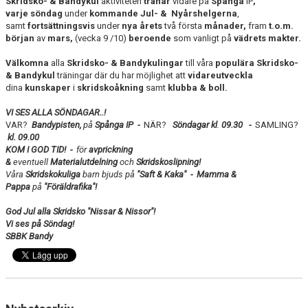
Skridsko- & Bandykul
aktiviteten
tränar
vidare på
Spånga
IP
,
KONTAKT
varje
söndag
under
kommande Jul- &
Nyårshelgerna
,
samt
fortsättningsvis
under
nya årets
två första
månader,
fram
t.o.m.
början
av
mars,
(vecka 9 /10)
beroende
som vanligt på
vädrets
makter.
Välkomna
alla
Skridsko- & Bandykulingar
till våra
populära Skridsko-
& Bandykul
träningar där du har möjlighet att
vidareutveckla
dina
kunskaper
i
skridskoåkning
samt
klubba & boll.
VI SES ALLA SÖNDAGAR..!
VAR?
Bandypisten,
på
Spånga IP -
NÄR?
Söndagar kl
.
09.30 -
SAMLING?
kl. 09.00
KOM I GOD TID! -
för
avprickning
&
eventuell
Materialutdelning
och
Skridskoslipning!
Våra
Skridskokuliga
barn bjuds på
"Saft & Kaka" -
Mamma &
Pappa
på
"Föräldrafika"!
God Jul alla Skridsko "Nissar & Nissor"!
Vi ses på Söndag!
SBBK Bandy