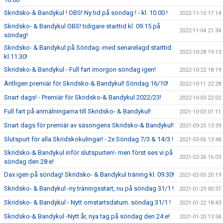
Skridsko-& Bandykul ! OBS! Ny tid på söndag ! - kl. 10.00 !
2022-11-10 17:14
Skridsko- & Bandykul OBS! tidigare starttid kl. 09.15 på
2022-11-04 21:34
söndag!
Skridsko- & Bandykul på Söndag -med senarelagd starttid
2022-10-28 19:13
kl.11.30!
Skridsko-& Bandykul - Full fart imorgon söndag igen!
2022-10-22 18:19
Äntligen premiär för Skridsko-& Bandykul! Söndag 16/10!
2022-10-11 22:28
Snart dags! - Premiär för Skridsko-& Bandykul 2022/23!
2022-10-03 22:02
Full fart på anmälningarna till Skridsko- & Bandykul!
2021-10-03 01:11
Snart dags för premiär av säsongens Skridsko-& Bandykul!
2021-09-25 13:39
Slutspurt för alla Skridskokulingar! - 2x Söndag 7/3 & 14/3 !
2021-03-06 13:48
Skridsko-& Bandykul inför slutspurten!- men först ses vi på
2021-02-26 16:03
söndag den 28:e!
Dax igen på söndag! Skridsko- & Bandykul träning kl. 09.30!
2021-02-05 20:19
Skridsko- & Bandykul -ny träningsstart, nu på söndag 31/1 !
2021-01-29 00:37
Skridsko- & Bandykul - Nytt omstartsdatum. söndag 31/1 !
2021-01-22 18:43
Skridsko-& Bandykul -Nytt år, nya tag på söndag den 24:e!
2021-01-20 13:58