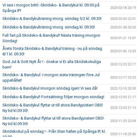
Vi ses i morgon bitti! -Skridsko- & Bandykul kl. 09.30 på
2023-02-18 20:19
Spånga IP!
Skridsko-& Bandykulträning imorg. söndag 5/2 kl. 09.30!
2023-02-03 22:01
Skridsko-& Bandykulträning imorg. söndag kl. 09.30!
2023-01-28 20:50
Full fart på Skridsko-& Bandykul! Nästa träning imorgon
2023-01-21 15:07
Söndag!
Årets första Skridsko-& Bandykul träning - nu på söndag
2023-01-06 15:59
8/1 kl. 09.30!
God Jul & Gott Nytt År ! - önskar vi Er alla Skridskokuliga
2022-12-23 22:17
barn!
Skridsko- & Bandykul -I morgon sista träningen före Jul
2022-12-17 23:52
uppehållet!
Skridsko-& Bandykul imorgon söndag igen! Vi ses då!
2022-12-10 20:30
Skridsko-& Bandykul! Fortsättning följer imorgon söndag!
2022-12-03 21:17
Skridsko-& Bandykul flyttar ut till stora Bandypisten! OBS!
2022-12-03 21:15
Ny tid kl.09.30!
Skridsko- & Bandykul flyttar ut till stora Bandypisten! OBS!
2022-11-25 22:04
Ny tid kl.09.30!
Skridskokul på söndag ! - Från Stan hallen på Spånga IP, kl.
2022-11-18 23:36
10.00