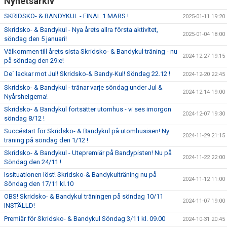
Nyhetsarkiv
SKRIDSKO- & BANDYKUL - FINAL 1 MARS !
2025-01-11 19:20
Skridsko- & Bandykul - Nya årets allra första aktivitet,
2025-01-04 18:00
söndag den 5 januari!
Välkommen till årets sista Skridsko- & Bandykul träning - nu
2024-12-27 19:15
på söndag den 29:e!
De´ lackar mot Jul! Skridsko-& Bandy-Kul! Söndag 22.12 !
2024-12-20 22:45
Skridsko- & Bandykul - tränar varje söndag under Jul &
2024-12-14 19:00
Nyårshelgerna!
Skridsko- & Bandykul fortsätter utomhus - vi ses imorgon
2024-12-07 19:30
söndag 8/12 !
Succéstart för Skridsko- & Bandykul på utomhusisen! Ny
2024-11-29 21:15
träning på söndag den 1/12 !
Skridsko- & Bandykul - Utepremiär på Bandypisten! Nu på
2024-11-22 22:00
Söndag den 24/11 !
Issituationen löst! Skridsko-& Bandykulträning nu på
2024-11-12 11:00
Söndag den 17/11 kl.10
OBS! Skridsko- & Bandykul träningen på söndag 10/11
2024-11-07 19:00
INSTÄLLD!
Premiär för Skridsko- & Bandykul Söndag 3/11 kl. 09.00
2024-10-31 20:45