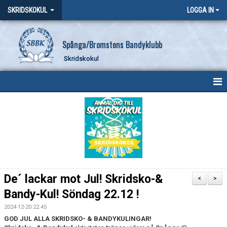
SKRIDSKOKUL
LOGGA IN
Spånga/Bromstens Bandyklubb
Skridskokul
HEM
NYHETER
KALENDER
MEDLEMMAR
De´ lackar mot Jul! Skridsko-&
<
>
BILDGALLERI
Bandy-Kul! Söndag 22.12 !
2024-12-20 22:45
DOKUMENT
GOD JUL ALLA SKRIDSKO- & BANDYKULINGAR!