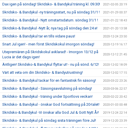
Dax igen på söndag! Skridsko- & Bandykul träning kl. 09.30!
2021-02-05 20:19
Skridsko- & Bandykul -ny träningsstart, nu på söndag 31/1 !
2021-01-29 00:37
Skridsko- & Bandykul - Nytt omstartsdatum. söndag 31/1 !
2021-01-22 18:43
Skridsko-& Bandykul -Nytt år, nya tag på söndag den 24:e!
2021-01-20 13:58
Skridsko- & Bandykul tar en tills vidare paus!
2020-12-24 23:50
Snart Jul igen! - men först Skridskokul imorgon söndag!
2020-12-19 16:17
Utepremiären på Skridskokul avklarad! - Imorgon 13/12 på
2020-12-12 21:45
Lucia är det dags igen!
Äntligen! Skridsko-& Bandykul flyttar ut! - nu på sönd. 6/12!
2020-12-02 18:09
Värt att veta om din Skridsko- & Bandyutrustning!
2020-12-02 17:15
Skridsko- & Bandykul tackar för en fantastisk fin säsong!
2020-03-22 23:26
Skridsko- & Bandykul - Säsongsavslutning på söndag!
2020-03-06 22:57
Skrídsko- & Bandykul - träning under Sportlovs veckan!
2020-02-22 20:42
Skridsko- & Bandykul - önskar God fortsättning på 20-talet!
2020-01-03 00:48
Skridsko-& Bandykul -Vi önskar alla God Jul & Gott Nytt År!
2019-12-24 22:14
Skridsko- & Bandykul på söndag sista träningen före Jul!
2019-12-20 23:39