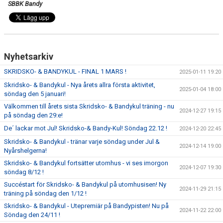
SBBK Bandy
Nyhetsarkiv
SKRIDSKO- & BANDYKUL - FINAL 1 MARS !
2025-01-11 19:20
Skridsko- & Bandykul - Nya årets allra första aktivitet,
2025-01-04 18:00
söndag den 5 januari!
Välkommen till årets sista Skridsko- & Bandykul träning - nu
2024-12-27 19:15
på söndag den 29:e!
De´ lackar mot Jul! Skridsko-& Bandy-Kul! Söndag 22.12 !
2024-12-20 22:45
Skridsko- & Bandykul - tränar varje söndag under Jul &
2024-12-14 19:00
Nyårshelgerna!
Skridsko- & Bandykul fortsätter utomhus - vi ses imorgon
2024-12-07 19:30
söndag 8/12 !
Succéstart för Skridsko- & Bandykul på utomhusisen! Ny
2024-11-29 21:15
träning på söndag den 1/12 !
Skridsko- & Bandykul - Utepremiär på Bandypisten! Nu på
2024-11-22 22:00
Söndag den 24/11 !