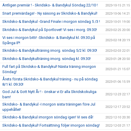
Äntligen premiär ! - Skridsko- & Bandykul Söndag 22/10 !
2023-10-15 21:15
Snart premiärdags! - Ny säsong av Skridsko-& Bandykul!
2023-10-06 14:21
Skridsko-& Bandykul -Grand Finale i morgon söndag 5 /3 !
2023-10-01 19:00
Skridsko-& Bandykul på Sportlovet! Vi ses i morg. 09.30!
2023-02-25 20:00
Vi ses i morgon bitti! -Skridsko- & Bandykul kl. 09.30 på
2023-02-18 20:19
Spånga IP!
Skridsko-& Bandykulträning imorg. söndag 5/2 kl. 09.30!
2023-02-03 22:01
Skridsko-& Bandykulträning imorg. söndag kl. 09.30!
2023-01-28 20:50
Full fart på Skridsko-& Bandykul! Nästa träning imorgon
2023-01-21 15:07
Söndag!
Årets första Skridsko-& Bandykul träning - nu på söndag
2023-01-06 15:59
8/1 kl. 09.30!
God Jul & Gott Nytt År ! - önskar vi Er alla Skridskokuliga
2022-12-23 22:17
barn!
Skridsko- & Bandykul -I morgon sista träningen före Jul
2022-12-17 23:52
uppehållet!
Skridsko-& Bandykul imorgon söndag igen! Vi ses då!
2022-12-10 20:30
Skridsko-& Bandykul! Fortsättning följer imorgon söndag!
2022-12-03 21:17