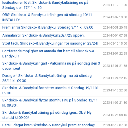
Issituationen löst! Skridsko-& Bandykulträning nu på
2024-11-12 11:00
Söndag den 17/11 kl.10
OBS! Skridsko- & Bandykul träningen på söndag 10/11
2024-11-07 19:00
INSTÄLLD!
Premiär för Skridsko- & Bandykul Söndag 3/11 kl. 09.00
2024-10-31 20:45
Anmälan till Skridsko- & Bandykul 2024/25 öppen!
2024-10-04 07:58
Stort tack, Skridsko-& Bandykulingar, för säsongen 23/24!
2024-03-10 15:00
Fortfarande möjlighet att anmäla ditt barn till Skridsko-&
2023-12-07 22:35
Bandykul !
Skridsko- & Bandykulingar! - Välkomna nu på söndag den 3
2023-12-01 21:38
december!
Dax igen! Skridsko- & Bandykul träning - nu på söndag
2023-11-24 22:15
26/11 kl. 09.30
Skridsko- & Bandykul fortsätter utomhus! Söndag 19/11 kl.
2023-11-15 22:30
09.30
Skridsko- & Bandykul flyttar utomhus nu på Söndag 12/11
2023-11-09 21:30
kl. 09.30 !
Skridsko-& Bandykul träning på söndag igen.. Obs! Ny
2023-10-26 08:15
starttid kl.09.00 !
Bara 3 dagar kvar! Skridsko-& Bandykul premiär söndag!
2023-10-19 07:30