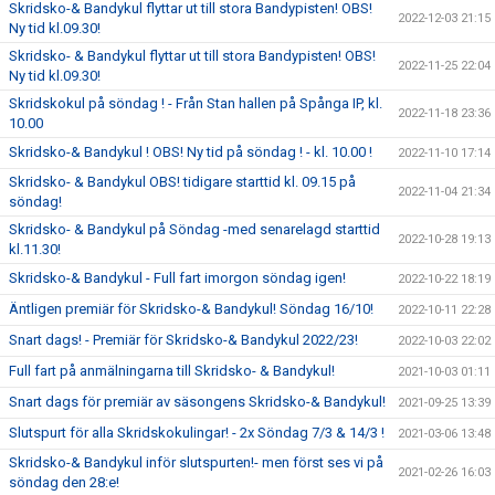
Skridsko-& Bandykul flyttar ut till stora Bandypisten! OBS!
2022-12-03 21:15
Ny tid kl.09.30!
Skridsko- & Bandykul flyttar ut till stora Bandypisten! OBS!
2022-11-25 22:04
Ny tid kl.09.30!
Skridskokul på söndag ! - Från Stan hallen på Spånga IP, kl.
2022-11-18 23:36
10.00
Skridsko-& Bandykul ! OBS! Ny tid på söndag ! - kl. 10.00 !
2022-11-10 17:14
Skridsko- & Bandykul OBS! tidigare starttid kl. 09.15 på
2022-11-04 21:34
söndag!
Skridsko- & Bandykul på Söndag -med senarelagd starttid
2022-10-28 19:13
kl.11.30!
Skridsko-& Bandykul - Full fart imorgon söndag igen!
2022-10-22 18:19
Äntligen premiär för Skridsko-& Bandykul! Söndag 16/10!
2022-10-11 22:28
Snart dags! - Premiär för Skridsko-& Bandykul 2022/23!
2022-10-03 22:02
Full fart på anmälningarna till Skridsko- & Bandykul!
2021-10-03 01:11
Snart dags för premiär av säsongens Skridsko-& Bandykul!
2021-09-25 13:39
Slutspurt för alla Skridskokulingar! - 2x Söndag 7/3 & 14/3 !
2021-03-06 13:48
Skridsko-& Bandykul inför slutspurten!- men först ses vi på
2021-02-26 16:03
söndag den 28:e!