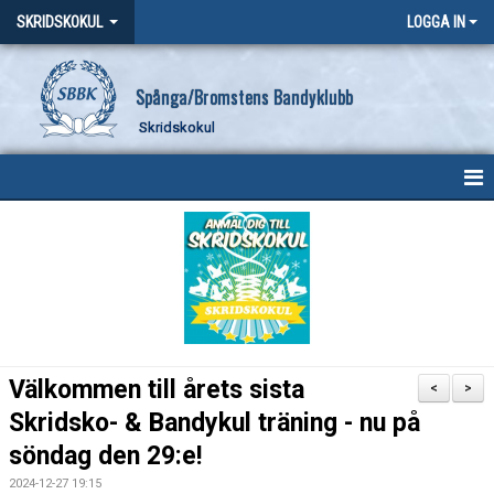
SKRIDSKOKUL
LOGGA IN
Spånga/Bromstens Bandyklubb
Skridskokul
HEM
NYHETER
KALENDER
MEDLEMMAR
Välkommen till årets sista
<
>
BILDGALLERI
Skridsko- & Bandykul träning - nu på
söndag den 29:e!
DOKUMENT
2024-12-27 19:15