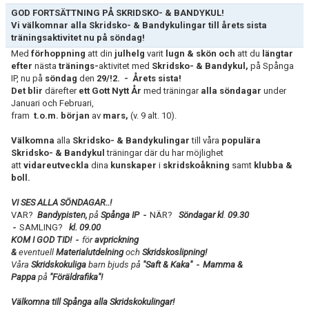
KONTAKT
GOD FORTSÄTTNING PÅ SKRIDSKO- & BANDYKUL!
Vi välkomnar alla Skridsko- & Bandykulingar till årets sista
träningsaktivitet nu på söndag!
Med
förhoppning
att din
julhelg
varit
lugn & skön och
att du
längtar
efter
nästa
tränings-
aktivitet med
Skridsko- & Bandykul,
på Spånga
IP, nu på
söndag
den
29/!2. - Årets sista!
Det blir
därefter
ett Gott Nytt År
med träningar
alla söndagar
under
Januari och Februari,
fram
t.o.m. början
av
mars,
(v. 9 alt. 10).
Välkomna
alla
Skridsko- & Bandykulingar
till våra
populära
Skridsko- & Bandykul
träningar där du har möjlighet
att
vidareutveckla
dina
kunskaper
i
skridskoåkning
samt
klubba &
boll.
VI SES ALLA SÖNDAGAR..!
VAR?
Bandypisten,
på
Spånga IP -
NÄR?
Söndagar kl
.
09.30
-
SAMLING?
kl. 09.00
KOM I GOD TID! -
för
avprickning
&
eventuell
Materialutdelning
och
Skridskoslipning!
Våra
Skridskokuliga
barn bjuds på
"Saft & Kaka" -
Mamma &
Pappa
på
"Föräldrafika"!
Välkomna till Spånga alla Skridskokulingar!