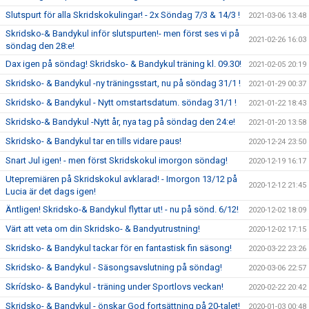
Slutspurt för alla Skridskokulingar! - 2x Söndag 7/3 & 14/3 !
2021-03-06 13:48
Skridsko-& Bandykul inför slutspurten!- men först ses vi på
2021-02-26 16:03
söndag den 28:e!
Dax igen på söndag! Skridsko- & Bandykul träning kl. 09.30!
2021-02-05 20:19
Skridsko- & Bandykul -ny träningsstart, nu på söndag 31/1 !
2021-01-29 00:37
Skridsko- & Bandykul - Nytt omstartsdatum. söndag 31/1 !
2021-01-22 18:43
Skridsko-& Bandykul -Nytt år, nya tag på söndag den 24:e!
2021-01-20 13:58
Skridsko- & Bandykul tar en tills vidare paus!
2020-12-24 23:50
Snart Jul igen! - men först Skridskokul imorgon söndag!
2020-12-19 16:17
Utepremiären på Skridskokul avklarad! - Imorgon 13/12 på
2020-12-12 21:45
Lucia är det dags igen!
Äntligen! Skridsko-& Bandykul flyttar ut! - nu på sönd. 6/12!
2020-12-02 18:09
Värt att veta om din Skridsko- & Bandyutrustning!
2020-12-02 17:15
Skridsko- & Bandykul tackar för en fantastisk fin säsong!
2020-03-22 23:26
Skridsko- & Bandykul - Säsongsavslutning på söndag!
2020-03-06 22:57
Skrídsko- & Bandykul - träning under Sportlovs veckan!
2020-02-22 20:42
Skridsko- & Bandykul - önskar God fortsättning på 20-talet!
2020-01-03 00:48