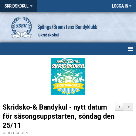
SKRIDSKOKUL
LOGGA IN
Spånga/Bromstens Bandyklubb
Skridskokul
HEM
NYHETER
KALENDER
MEDLEMMAR
Skridsko-& Bandykul - nytt datum
<
>
BILDGALLERI
för säsongsuppstarten, söndag den
25/11
DOKUMENT
2018-11-14 14:59