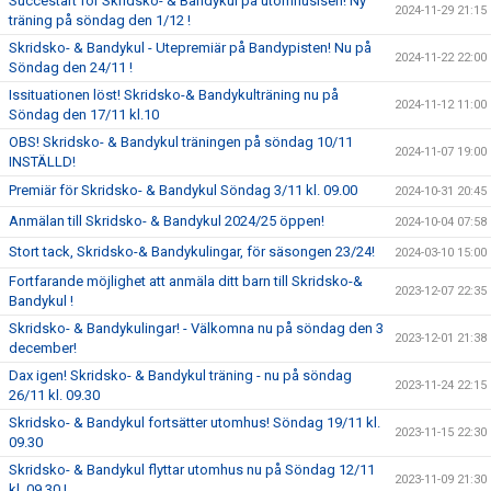
Succéstart för Skridsko- & Bandykul på utomhusisen! Ny
2024-11-29 21:15
träning på söndag den 1/12 !
Skridsko- & Bandykul - Utepremiär på Bandypisten! Nu på
2024-11-22 22:00
Söndag den 24/11 !
Issituationen löst! Skridsko-& Bandykulträning nu på
2024-11-12 11:00
Söndag den 17/11 kl.10
OBS! Skridsko- & Bandykul träningen på söndag 10/11
2024-11-07 19:00
INSTÄLLD!
Premiär för Skridsko- & Bandykul Söndag 3/11 kl. 09.00
2024-10-31 20:45
Anmälan till Skridsko- & Bandykul 2024/25 öppen!
2024-10-04 07:58
Stort tack, Skridsko-& Bandykulingar, för säsongen 23/24!
2024-03-10 15:00
Fortfarande möjlighet att anmäla ditt barn till Skridsko-&
2023-12-07 22:35
Bandykul !
Skridsko- & Bandykulingar! - Välkomna nu på söndag den 3
2023-12-01 21:38
december!
Dax igen! Skridsko- & Bandykul träning - nu på söndag
2023-11-24 22:15
26/11 kl. 09.30
Skridsko- & Bandykul fortsätter utomhus! Söndag 19/11 kl.
2023-11-15 22:30
09.30
Skridsko- & Bandykul flyttar utomhus nu på Söndag 12/11
2023-11-09 21:30
kl. 09.30 !