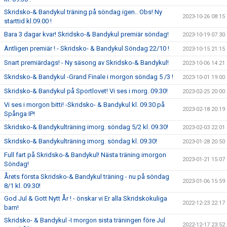
Skridsko-& Bandykul träning på söndag igen.. Obs! Ny
2023-10-26 08:15
starttid kl.09.00 !
Bara 3 dagar kvar! Skridsko-& Bandykul premiär söndag!
2023-10-19 07:30
Äntligen premiär ! - Skridsko- & Bandykul Söndag 22/10 !
2023-10-15 21:15
Snart premiärdags! - Ny säsong av Skridsko-& Bandykul!
2023-10-06 14:21
Skridsko-& Bandykul -Grand Finale i morgon söndag 5 /3 !
2023-10-01 19:00
Skridsko-& Bandykul på Sportlovet! Vi ses i morg. 09.30!
2023-02-25 20:00
Vi ses i morgon bitti! -Skridsko- & Bandykul kl. 09.30 på
2023-02-18 20:19
Spånga IP!
Skridsko-& Bandykulträning imorg. söndag 5/2 kl. 09.30!
2023-02-03 22:01
Skridsko-& Bandykulträning imorg. söndag kl. 09.30!
2023-01-28 20:50
Full fart på Skridsko-& Bandykul! Nästa träning imorgon
2023-01-21 15:07
Söndag!
Årets första Skridsko-& Bandykul träning - nu på söndag
2023-01-06 15:59
8/1 kl. 09.30!
God Jul & Gott Nytt År ! - önskar vi Er alla Skridskokuliga
2022-12-23 22:17
barn!
Skridsko- & Bandykul -I morgon sista träningen före Jul
2022-12-17 23:52