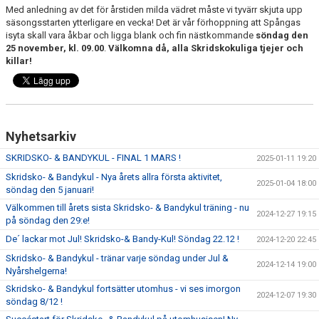
KONTAKT
Med anledning av det för årstiden milda vädret måste vi tyvärr skjuta upp
säsongsstarten ytterligare en vecka! Det är vår förhoppning att Spångas
isyta skall vara åkbar och ligga blank och fin nästkommande
söndag den
25 november, kl. 09.00
.
Välkomna då, alla Skridskokuliga tjejer och
killar!
Nyhetsarkiv
SKRIDSKO- & BANDYKUL - FINAL 1 MARS !
2025-01-11 19:20
Skridsko- & Bandykul - Nya årets allra första aktivitet,
2025-01-04 18:00
söndag den 5 januari!
Välkommen till årets sista Skridsko- & Bandykul träning - nu
2024-12-27 19:15
på söndag den 29:e!
De´ lackar mot Jul! Skridsko-& Bandy-Kul! Söndag 22.12 !
2024-12-20 22:45
Skridsko- & Bandykul - tränar varje söndag under Jul &
2024-12-14 19:00
Nyårshelgerna!
Skridsko- & Bandykul fortsätter utomhus - vi ses imorgon
2024-12-07 19:30
söndag 8/12 !