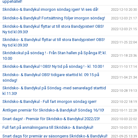
uppehållet!
Skridsko-& Bandykul imorgon söndag igen! Vi ses då!
2022-12-10 20:30
Skridsko-& Bandykul! Fortsättning följer imorgon söndag!
2022-12-03 21:17
Skridsko-& Bandykul flyttar ut till stora Bandypisten! OBS!
2022-12-03 21:15
Ny tid kl.09.30!
Skridsko- & Bandykul flyttar ut till stora Bandypisten! OBS!
2022-11-25 22:04
Ny tid kl.09.30!
Skridskokul på söndag ! - Från Stan hallen på Spånga IP, kl.
2022-11-18 23:36
10.00
Skridsko-& Bandykul ! OBS! Ny tid på söndag ! - kl. 10.00 !
2022-11-10 17:14
Skridsko- & Bandykul OBS! tidigare starttid kl. 09.15 på
2022-11-04 21:34
söndag!
Skridsko- & Bandykul på Söndag -med senarelagd starttid
2022-10-28 19:13
kl.11.30!
Skridsko-& Bandykul - Full fart imorgon söndag igen!
2022-10-22 18:19
Äntligen premiär för Skridsko-& Bandykul! Söndag 16/10!
2022-10-11 22:28
Snart dags! - Premiär för Skridsko-& Bandykul 2022/23!
2022-10-03 22:02
Full fart på anmälningarna till Skridsko- & Bandykul!
2021-10-03 01:11
Snart dags för premiär av säsongens Skridsko-& Bandykul!
2021-09-25 13:39