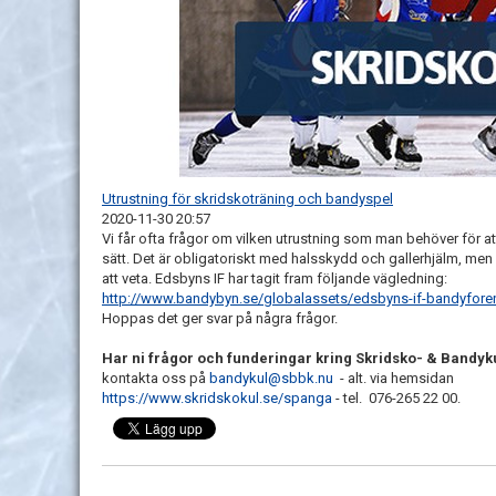
Utrustning för skridskoträning och bandyspel
2020-11-30 20:57
Vi får ofta frågor om vilken utrustning som man behöver för a
sätt. Det är obligatoriskt med halsskydd och gallerhjälm, men
att veta. Edsbyns IF har tagit fram följande vägledning:
http://www.bandybyn.se/globalassets/edsbyns-if-bandyforen
Hoppas det ger svar på några frågor.
Har ni frågor och funderingar kring Skridsko- & Bandyk
kontakta oss på
bandykul@sbbk.nu
- alt. via hemsidan
https://www.skridskokul.se/spanga
- tel. 076-265 22 00.