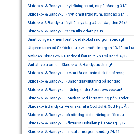
Skridsko- & Bandykul -ny träningsstart, nu på söndag 31/1 !
Skridsko- & Bandykul - Nytt omstartsdatum. söndag 31/1 !
Skridsko-& Bandykul -Nytt år, nya tag på söndag den 24:e!
Skridsko- & Bandykul tar en tills vidare paus!
Snart Jul igen! - men först Skridskokul imorgon söndag!
Utepremiären på Skridskokul avklarad! - Imorgon 13/12 på Luc
Äntligen! Skridsko-& Bandykul flyttar ut! - nu på sönd. 6/12!
Värt att veta om din Skridsko- & Bandyutrustning!
Skridsko- & Bandykul tackar för en fantastisk fin säsong!
Skridsko- & Bandykul - Säsongsavslutning på söndag!
Skrídsko- & Bandykul - träning under Sportlovs veckan!
Skridsko- & Bandykul - önskar God fortsättning på 20-talet!
Skridsko-& Bandykul -Vi önskar alla God Jul & Gott Nytt År!
Skridsko- & Bandykul på söndag sista träningen före Jul!
Skridsko- & Bandykul - flyttar in i Ishallen på söndag 1/12 !
Skridsko- & Bandykul - Inställt imorgon söndag 24/11!