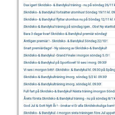
Dax igen! Skridsko- & Bandykul träning - nu på söndag 26/11 k
Skridsko- & Bandykul fortsätter utomhus! Söndag 19/11 kl. 09
Skridsko- & Bandykul flyttar utomhus nu på Söndag 12/11 kl. 0
Skridsko-& Bandykul träning på söndag igen.. Obs! Ny starttid 
Bara 3 dagar kvar! Skridsko-& Bandykul premiär söndag!
Äntligen premiär ! - Skridsko- & Bandykul Söndag 22/10 !
Snart premiärdags! - Ny säsong av Skridsko-& Bandykul!
Skridsko-& Bandykul -Grand Finale i morgon söndag 5 /3 !
Skridsko-& Bandykul på Sportlovet! Vi ses i morg. 09.30!
Vi ses i morgon bitti! -Skridsko- & Bandykul kl. 09.30 på Spång
Skridsko-& Bandykulträning imorg. söndag 5/2 kl. 09.30!
Skridsko-& Bandykulträning imorg. söndag kl. 09.30!
Full fart på Skridsko-& Bandykul! Nästa träning imorgon Sönd
Årets första Skridsko-& Bandykul träning - nu på söndag 8/1 kl
God Jul & Gott Nytt År ! - önskar vi Er alla Skridskokuliga barn!
Skridsko- & Bandykul -I morgon sista träningen före Jul uppeh