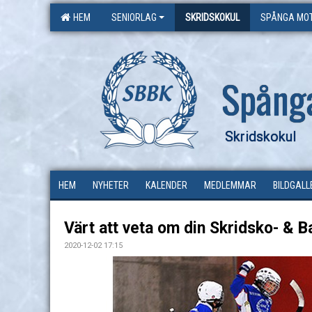
HEM
SENIORLAG
SKRIDSKOKUL
SPÅNGA MOT
Spång
Skridskokul
HEM
NYHETER
KALENDER
MEDLEMMAR
BILDGALL
Värt att veta om din Skridsko- & B
2020-12-02 17:15