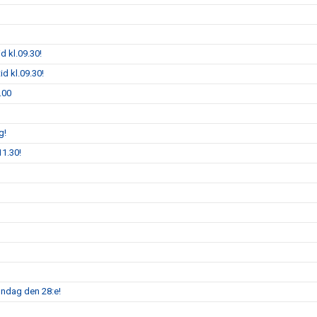
d kl.09.30!
id kl.09.30!
.00
g!
11.30!
öndag den 28:e!