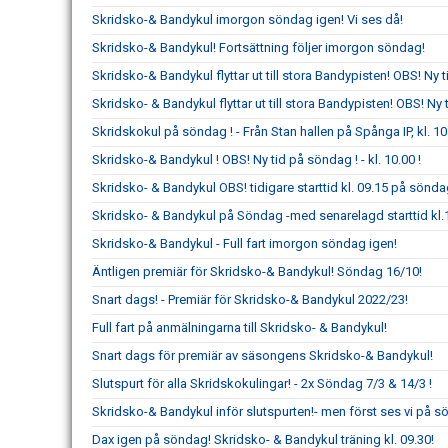
Skridsko-& Bandykul imorgon söndag igen! Vi ses då!
Skridsko-& Bandykul! Fortsättning följer imorgon söndag!
Skridsko-& Bandykul flyttar ut till stora Bandypisten! OBS! Ny ti
Skridsko- & Bandykul flyttar ut till stora Bandypisten! OBS! Ny t
Skridskokul på söndag ! - Från Stan hallen på Spånga IP, kl. 10
Skridsko-& Bandykul ! OBS! Ny tid på söndag ! - kl. 10.00 !
Skridsko- & Bandykul OBS! tidigare starttid kl. 09.15 på sönda
Skridsko- & Bandykul på Söndag -med senarelagd starttid kl.
Skridsko-& Bandykul - Full fart imorgon söndag igen!
Äntligen premiär för Skridsko-& Bandykul! Söndag 16/10!
Snart dags! - Premiär för Skridsko-& Bandykul 2022/23!
Full fart på anmälningarna till Skridsko- & Bandykul!
Snart dags för premiär av säsongens Skridsko-& Bandykul!
Slutspurt för alla Skridskokulingar! - 2x Söndag 7/3 & 14/3 !
Skridsko-& Bandykul inför slutspurten!- men först ses vi på s
Dax igen på söndag! Skridsko- & Bandykul träning kl. 09.30!