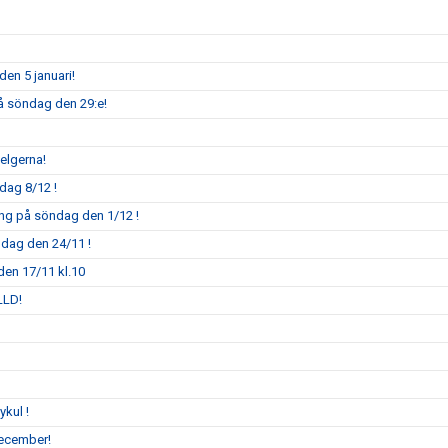
den 5 januari!
på söndag den 29:e!
elgerna!
dag 8/12 !
ing på söndag den 1/12 !
ndag den 24/11 !
den 17/11 kl.10
LLD!
ykul !
december!