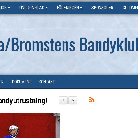
ION
UNGDOMSLAG
FÖRENINGEN
SPONSORER
GULDME
a/Bromstens Bandyklu
ERI
DOKUMENT
KONTAKT
andyutrustning!
<
>