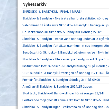
Nyhetsarkiv
SKRIDSKO- & BANDYKUL - FINAL 1 MARS !
Skridsko- & Bandykul - Nya årets allra första aktivitet, söndag 
Välkommen till årets sista Skridsko- & Bandykul träning - nu 
De´ lackar mot Jul! Skridsko-& Bandy-Kul! Söndag 22.12 !
Skridsko- & Bandykul - tränar varje söndag under Jul & Nyårsh
Skridsko- & Bandykul fortsätter utomhus - vi ses imorgon sön
Succéstart för Skridsko- & Bandykul på utomhusisen! Ny trän
Skridsko- & Bandykul - Utepremiär på Bandypisten! Nu på Sö
Issituationen löst! Skridsko-& Bandykulträning nu på Söndag 
OBS! Skridsko- & Bandykul träningen på söndag 10/11 INSTÄ
Premiär för Skridsko- & Bandykul Söndag 3/11 kl. 09.00
Anmälan till Skridsko- & Bandykul 2024/25 öppen!
Stort tack, Skridsko-& Bandykulingar, för säsongen 23/24!
Fortfarande möjlighet att anmäla ditt barn till Skridsko-& Band
Skridsko- & Bandykulingar! - Välkomna nu på söndag den 3 