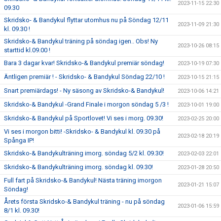
2023-11-15 22:30
09.30
Skridsko- & Bandykul flyttar utomhus nu på Söndag 12/11
2023-11-09 21:30
kl. 09.30 !
Skridsko-& Bandykul träning på söndag igen.. Obs! Ny
2023-10-26 08:15
starttid kl.09.00 !
Bara 3 dagar kvar! Skridsko-& Bandykul premiär söndag!
2023-10-19 07:30
Äntligen premiär ! - Skridsko- & Bandykul Söndag 22/10 !
2023-10-15 21:15
Snart premiärdags! - Ny säsong av Skridsko-& Bandykul!
2023-10-06 14:21
Skridsko-& Bandykul -Grand Finale i morgon söndag 5 /3 !
2023-10-01 19:00
Skridsko-& Bandykul på Sportlovet! Vi ses i morg. 09.30!
2023-02-25 20:00
Vi ses i morgon bitti! -Skridsko- & Bandykul kl. 09.30 på
2023-02-18 20:19
Spånga IP!
Skridsko-& Bandykulträning imorg. söndag 5/2 kl. 09.30!
2023-02-03 22:01
Skridsko-& Bandykulträning imorg. söndag kl. 09.30!
2023-01-28 20:50
Full fart på Skridsko-& Bandykul! Nästa träning imorgon
2023-01-21 15:07
Söndag!
Årets första Skridsko-& Bandykul träning - nu på söndag
2023-01-06 15:59
8/1 kl. 09.30!