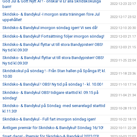
God Jul & Gott Nytt År ! - önskar vi Er alla Skridskokuliga
2022-12-23 22:17
barn!
Skridsko- & Bandykul -I morgon sista träningen före Jul
2022-12-17 23:52
uppehållet!
Skridsko-& Bandykul imorgon söndag igen! Vi ses då!
2022-12-10 20:30
Skridsko-& Bandykul! Fortsättning följer imorgon söndag!
2022-12-03 21:17
Skridsko-& Bandykul flyttar ut till stora Bandypisten! OBS!
2022-12-03 21:15
Ny tid kl.09.30!
Skridsko- & Bandykul flyttar ut till stora Bandypisten! OBS!
2022-11-25 22:04
Ny tid kl.09.30!
Skridskokul på söndag ! - Från Stan hallen på Spånga IP, kl.
2022-11-18 23:36
10.00
Skridsko-& Bandykul ! OBS! Ny tid på söndag ! - kl. 10.00 !
2022-11-10 17:14
Skridsko- & Bandykul OBS! tidigare starttid kl. 09.15 på
2022-11-04 21:34
söndag!
Skridsko- & Bandykul på Söndag -med senarelagd starttid
2022-10-28 19:13
kl.11.30!
Skridsko-& Bandykul - Full fart imorgon söndag igen!
2022-10-22 18:19
Äntligen premiär för Skridsko-& Bandykul! Söndag 16/10!
2022-10-11 22:28
Snart dags! - Premiär för Skridsko-& Bandykul 2022/23!
2022-10-03 22:02