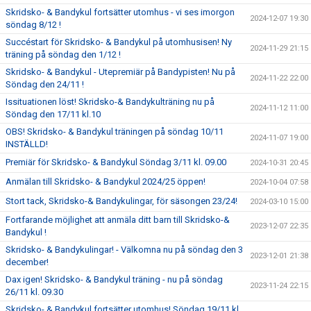
Skridsko- & Bandykul fortsätter utomhus - vi ses imorgon
2024-12-07 19:30
söndag 8/12 !
Succéstart för Skridsko- & Bandykul på utomhusisen! Ny
2024-11-29 21:15
träning på söndag den 1/12 !
Skridsko- & Bandykul - Utepremiär på Bandypisten! Nu på
2024-11-22 22:00
Söndag den 24/11 !
Issituationen löst! Skridsko-& Bandykulträning nu på
2024-11-12 11:00
Söndag den 17/11 kl.10
OBS! Skridsko- & Bandykul träningen på söndag 10/11
2024-11-07 19:00
INSTÄLLD!
Premiär för Skridsko- & Bandykul Söndag 3/11 kl. 09.00
2024-10-31 20:45
Anmälan till Skridsko- & Bandykul 2024/25 öppen!
2024-10-04 07:58
Stort tack, Skridsko-& Bandykulingar, för säsongen 23/24!
2024-03-10 15:00
Fortfarande möjlighet att anmäla ditt barn till Skridsko-&
2023-12-07 22:35
Bandykul !
Skridsko- & Bandykulingar! - Välkomna nu på söndag den 3
2023-12-01 21:38
december!
Dax igen! Skridsko- & Bandykul träning - nu på söndag
2023-11-24 22:15
26/11 kl. 09.30
Skridsko- & Bandykul fortsätter utomhus! Söndag 19/11 kl.