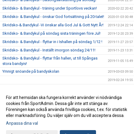
2020-03-06 22:57
Skrídsko- & Bandykul - träning under Sportlovs veckan!
2020-02-22 20:42
Skridsko- & Bandykul - önskar God fortsättning på 20-talet!
2020-01-03 00:48
Skridsko-& Bandykul -Vi önskar alla God Jul & Gott Nytt År!
2019-12-24 22:14
Skridsko- & Bandykul på söndag sista träningen före Jul!
2019-12-20 23:39
Skridsko- & Bandykul - flyttar in i Ishallen på söndag 1/12 !
2019-11-27 23:57
Skridsko- & Bandykul - Inställt imorgon söndag 24/11!
2019-11-23 13:31
Skridsko- & Bandykul - flyttar från hallen, ut till Spångas
2019-11-05 15:49
stora bandyis!
Ymnigt snöande på bandyskolan
2019-03-03 09:50
2019-02-24 19:55
Vi ses på söndag, Skridsko-& Bandykul på Spånga - sista
2018-12-20 18:18
träningen innan Jullovet!
För att hemsidan ska fungera korrekt använder vi nödvändiga
Skridsko-& Bandykul - nytt datum för säsongsuppstarten,
cookies från SportAdmin. Dessa går inte att stänga av.
2018-11-14 14:59
söndag den 25/11
Föreningen kan också använda frivilliga cookies, t.ex. för statistik
eller marknadsföring. Du väljer själv om du vill acceptera dessa.
Anpassa dina val
Cookie-inställningar
Gå till Webbversion