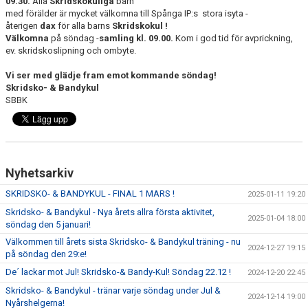
09.30.
Alla
Skridskokuliga
barn
KONTAKT
med förälder är mycket välkomna till Spånga IP:s stora isyta -
återigen
dax
för alla barns
Skridskokul !
Välkomna
på söndag -
samling kl. 09.00.
Kom i god tid för avprickning,
ev. skridskoslipning och ombyte.
Vi ser
med glädje fram emot kommande söndag!
Skridsko- & Bandykul
SBBK
Nyhetsarkiv
SKRIDSKO- & BANDYKUL - FINAL 1 MARS !
2025-01-11 19:20
Skridsko- & Bandykul - Nya årets allra första aktivitet,
2025-01-04 18:00
söndag den 5 januari!
Välkommen till årets sista Skridsko- & Bandykul träning - nu
2024-12-27 19:15
på söndag den 29:e!
De´ lackar mot Jul! Skridsko-& Bandy-Kul! Söndag 22.12 !
2024-12-20 22:45
Skridsko- & Bandykul - tränar varje söndag under Jul &
2024-12-14 19:00
Nyårshelgerna!