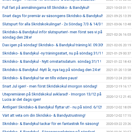
Full fart på anmälningarna till Skridsko- & Bandykul!
2021-10-03 01:11
Snart dags för premiär av säsongens Skridsko-& Bandykul!
2021-09-25 13:39
Slutspurt för alla Skridskokulingar! - 2x Söndag 7/3 & 14/3 !
2021-03-06 13:48
Skridsko-& Bandykul inför slutspurten!- men först ses vi på
2021-02-26 16:03
söndag den 28:e!
Dax igen på söndag! Skridsko- & Bandykul träning kl. 09.30!
2021-02-05 20:19
Skridsko- & Bandykul -ny träningsstart, nu på söndag 31/1 !
2021-01-29 00:37
Skridsko- & Bandykul - Nytt omstartsdatum. söndag 31/1 !
2021-01-22 18:43
Skridsko-& Bandykul -Nytt år, nya tag på söndag den 24:e!
2021-01-20 13:58
Skridsko- & Bandykul tar en tills vidare paus!
2020-12-24 23:50
Snart Jul igen! - men först Skridskokul imorgon söndag!
2020-12-19 16:17
Utepremiären på Skridskokul avklarad! - Imorgon 13/12 på
2020-12-12 21:45
Lucia är det dags igen!
Äntligen! Skridsko-& Bandykul flyttar ut! - nu på sönd. 6/12!
2020-12-02 18:09
Värt att veta om din Skridsko- & Bandyutrustning!
2020-12-02 17:15
Skridsko- & Bandykul tackar för en fantastisk fin säsong!
2020-03-22 23:26
Skridsko- & Bandykul - Säsongsavslutning på söndag!