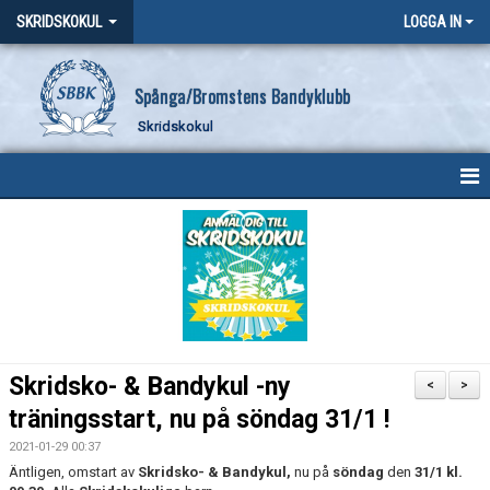
SKRIDSKOKUL
LOGGA IN
Spånga/Bromstens Bandyklubb
Skridskokul
HEM
NYHETER
KALENDER
MEDLEMMAR
Skridsko- & Bandykul -ny
<
>
BILDGALLERI
träningsstart, nu på söndag 31/1 !
2021-01-29 00:37
DOKUMENT
Äntligen, omstart av
Skridsko- & Bandykul,
nu på
söndag
den
31
/1 kl.