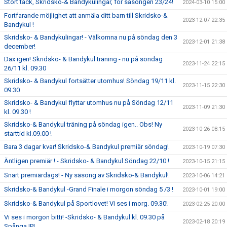
Stort tack, Skridsko-& Bandykulingar, för säsongen 23/24!
2024-03-10 15:00
Fortfarande möjlighet att anmäla ditt barn till Skridsko-&
2023-12-07 22:35
Bandykul !
Skridsko- & Bandykulingar! - Välkomna nu på söndag den 3
2023-12-01 21:38
december!
Dax igen! Skridsko- & Bandykul träning - nu på söndag
2023-11-24 22:15
26/11 kl. 09.30
Skridsko- & Bandykul fortsätter utomhus! Söndag 19/11 kl.
2023-11-15 22:30
09.30
Skridsko- & Bandykul flyttar utomhus nu på Söndag 12/11
2023-11-09 21:30
kl. 09.30 !
Skridsko-& Bandykul träning på söndag igen.. Obs! Ny
2023-10-26 08:15
starttid kl.09.00 !
Bara 3 dagar kvar! Skridsko-& Bandykul premiär söndag!
2023-10-19 07:30
Äntligen premiär ! - Skridsko- & Bandykul Söndag 22/10 !
2023-10-15 21:15
Snart premiärdags! - Ny säsong av Skridsko-& Bandykul!
2023-10-06 14:21
Skridsko-& Bandykul -Grand Finale i morgon söndag 5 /3 !
2023-10-01 19:00
Skridsko-& Bandykul på Sportlovet! Vi ses i morg. 09.30!
2023-02-25 20:00
Vi ses i morgon bitti! -Skridsko- & Bandykul kl. 09.30 på
2023-02-18 20:19
Spånga IP!