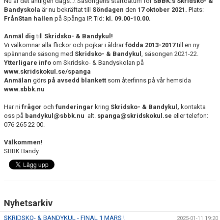
Nu är det äntligen dags...! Säsongens startdatum för
SBBK:s Skridsko- &
KONTAKT
Bandyskola
är nu bekräftat till
Söndagen
den
17 oktober 2021.
Plats:
FrånStan hallen
på Spånga IP. Tid:
kl. 09.00-10.00.
Anmäl dig
till
Skridsko- & Bandykul!
Vi välkomnar alla flickor och pojkar i åldrar
födda 2013-2017
till en ny
spännande säsong med
Skridsko- & Bandykul
, säsongen 2021-22.
Ytterligare info
om Skridsko- & Bandyskolan på
www.skridskokul.se/spanga
Anmälan
görs
på avsedd blankett
som återfinns på vår hemsida
www.sbbk.nu
Har ni
frågor
och
funderingar
kring
Skridsko- & Bandykul,
kontakta
oss på
bandykul@sbbk.nu
alt.
spanga@skridskokul.se
eller telefon:
076-265 22 00.
Välkommen!
SBBK Bandy
Nyhetsarkiv
SKRIDSKO- & BANDYKUL - FINAL 1 MARS !
2025-01-11 19:20