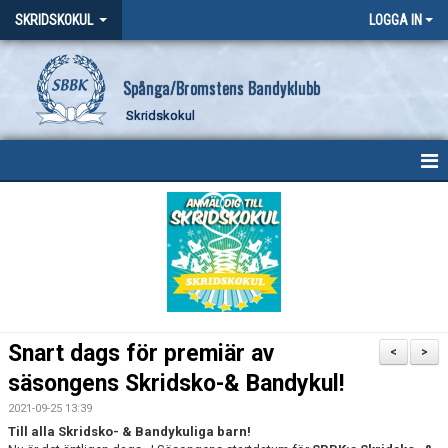
SKRIDSKOKUL
LOGGA IN
Spånga/Bromstens Bandyklubb
Skridskokul
HEM
NYHETER
KALENDER
MEDLEMMAR
Snart dags för premiär av
<
>
BILDGALLERI
säsongens Skridsko-& Bandykul!
2021-09-25 13:39
DOKUMENT
Till alla Skridsko- & Bandykuliga barn!