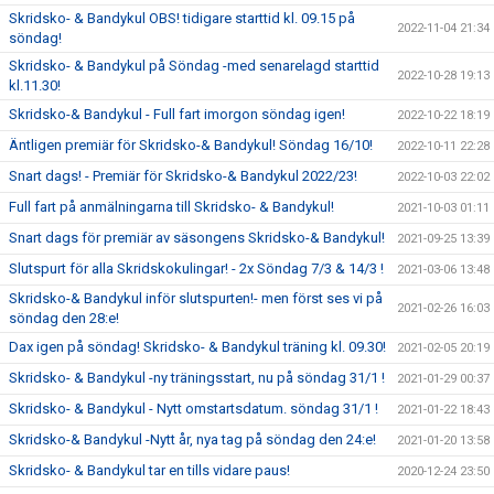
Skridsko- & Bandykul OBS! tidigare starttid kl. 09.15 på
2022-11-04 21:34
söndag!
Skridsko- & Bandykul på Söndag -med senarelagd starttid
2022-10-28 19:13
kl.11.30!
Skridsko-& Bandykul - Full fart imorgon söndag igen!
2022-10-22 18:19
Äntligen premiär för Skridsko-& Bandykul! Söndag 16/10!
2022-10-11 22:28
Snart dags! - Premiär för Skridsko-& Bandykul 2022/23!
2022-10-03 22:02
Full fart på anmälningarna till Skridsko- & Bandykul!
2021-10-03 01:11
Snart dags för premiär av säsongens Skridsko-& Bandykul!
2021-09-25 13:39
Slutspurt för alla Skridskokulingar! - 2x Söndag 7/3 & 14/3 !
2021-03-06 13:48
Skridsko-& Bandykul inför slutspurten!- men först ses vi på
2021-02-26 16:03
söndag den 28:e!
Dax igen på söndag! Skridsko- & Bandykul träning kl. 09.30!
2021-02-05 20:19
Skridsko- & Bandykul -ny träningsstart, nu på söndag 31/1 !
2021-01-29 00:37
Skridsko- & Bandykul - Nytt omstartsdatum. söndag 31/1 !
2021-01-22 18:43
Skridsko-& Bandykul -Nytt år, nya tag på söndag den 24:e!
2021-01-20 13:58
Skridsko- & Bandykul tar en tills vidare paus!
2020-12-24 23:50