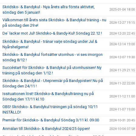
Skridsko- & Bandykul - Nya årets allra första aktivitet,
2025-01-04 18:00
söndag den 5 januari!
Välkommen till årets sista Skridsko- & Bandykul träning - nu
2024-12-27 19:15
på söndag den 29:e!
De´ lackar mot Jul! Skridsko-& Bandy-Kul! Söndag 22.12 !
2024-12-20 22:45
Skridsko- & Bandykul - tränar varje söndag under Jul &
2024-12-14 19:00
Nyårshelgerna!
Skridsko- & Bandykul fortsätter utomhus - vi ses imorgon
2024-12-07 19:30
söndag 8/12 !
Succéstart för Skridsko- & Bandykul på utomhusisen! Ny
2024-11-29 21:15
träning på söndag den 1/12 !
Skridsko- & Bandykul - Utepremiär på Bandypisten! Nu på
2024-11-22 22:00
Söndag den 24/11 !
Issituationen löst! Skridsko-& Bandykulträning nu på
2024-11-12 11:00
Söndag den 17/11 kl.10
OBS! Skridsko- & Bandykul träningen på söndag 10/11
2024-11-07 19:00
INSTÄLLD!
Premiär för Skridsko- & Bandykul Söndag 3/11 kl. 09.00
2024-10-31 20:45
Anmälan till Skridsko- & Bandykul 2024/25 öppen!
2024-10-04 07:58