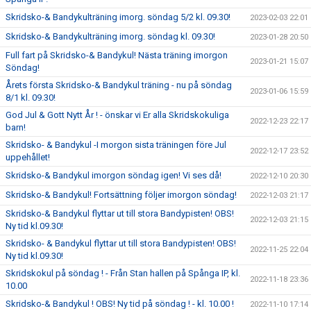
Skridsko-& Bandykulträning imorg. söndag 5/2 kl. 09.30!
2023-02-03 22:01
Skridsko-& Bandykulträning imorg. söndag kl. 09.30!
2023-01-28 20:50
Full fart på Skridsko-& Bandykul! Nästa träning imorgon
2023-01-21 15:07
Söndag!
Årets första Skridsko-& Bandykul träning - nu på söndag
2023-01-06 15:59
8/1 kl. 09.30!
God Jul & Gott Nytt År ! - önskar vi Er alla Skridskokuliga
2022-12-23 22:17
barn!
Skridsko- & Bandykul -I morgon sista träningen före Jul
2022-12-17 23:52
uppehållet!
Skridsko-& Bandykul imorgon söndag igen! Vi ses då!
2022-12-10 20:30
Skridsko-& Bandykul! Fortsättning följer imorgon söndag!
2022-12-03 21:17
Skridsko-& Bandykul flyttar ut till stora Bandypisten! OBS!
2022-12-03 21:15
Ny tid kl.09.30!
Skridsko- & Bandykul flyttar ut till stora Bandypisten! OBS!
2022-11-25 22:04
Ny tid kl.09.30!
Skridskokul på söndag ! - Från Stan hallen på Spånga IP, kl.
2022-11-18 23:36
10.00
Skridsko-& Bandykul ! OBS! Ny tid på söndag ! - kl. 10.00 !
2022-11-10 17:14