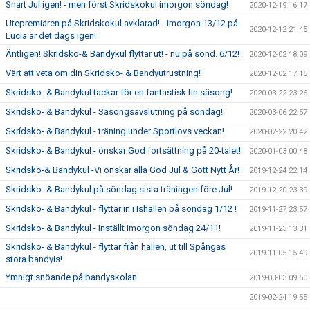
Snart Jul igen! - men först Skridskokul imorgon söndag!
2020-12-19 16:17
Utepremiären på Skridskokul avklarad! - Imorgon 13/12 på
2020-12-12 21:45
Lucia är det dags igen!
Äntligen! Skridsko-& Bandykul flyttar ut! - nu på sönd. 6/12!
2020-12-02 18:09
Värt att veta om din Skridsko- & Bandyutrustning!
2020-12-02 17:15
Skridsko- & Bandykul tackar för en fantastisk fin säsong!
2020-03-22 23:26
Skridsko- & Bandykul - Säsongsavslutning på söndag!
2020-03-06 22:57
Skrídsko- & Bandykul - träning under Sportlovs veckan!
2020-02-22 20:42
Skridsko- & Bandykul - önskar God fortsättning på 20-talet!
2020-01-03 00:48
Skridsko-& Bandykul -Vi önskar alla God Jul & Gott Nytt År!
2019-12-24 22:14
Skridsko- & Bandykul på söndag sista träningen före Jul!
2019-12-20 23:39
Skridsko- & Bandykul - flyttar in i Ishallen på söndag 1/12 !
2019-11-27 23:57
Skridsko- & Bandykul - Inställt imorgon söndag 24/11!
2019-11-23 13:31
Skridsko- & Bandykul - flyttar från hallen, ut till Spångas
2019-11-05 15:49
stora bandyis!
Ymnigt snöande på bandyskolan
2019-03-03 09:50
2019-02-24 19:55