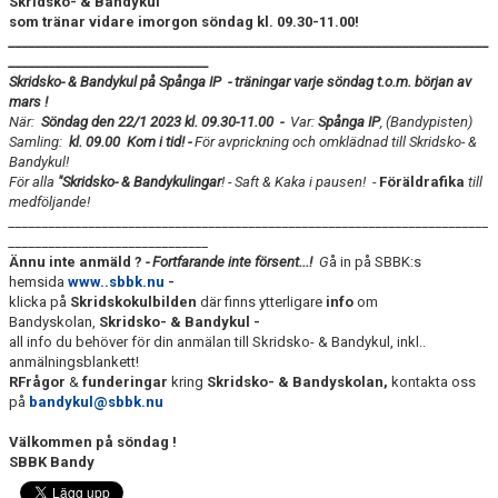
Skridsko- & Bandykul
KONTAKT
som tränar vidare imorgon söndag kl. 09.30-11.00!
________________________________________________________________________
______________________________
S
kridsko- & Bandykul på Spånga IP - träningar varje söndag t.o.m. början av
mars !
När:
Söndag den 22/1 2023 kl. 09.30-11.00
-
Var:
Spånga IP
, (Bandypisten)
Samling:
kl. 09.00
Kom i tid! -
För avprickning och omklädnad till Skridsko- &
Bandykul!
För alla
"Skridsko- & Bandykulingar
! - Saft & Kaka i pausen! -
Föräldrafika
till
medföljande!
________________________________________________________________________
______________________________
Ännu inte anmäld ?
- Fortfarande inte försent...!
G
å in på SBBK:s
hemsida
www..sbbk.nu
-
klicka på
Skridskokulbilden
där finns ytterligare
info
om
Bandyskolan,
Skridsko- & Bandykul -
all info du behöver för din anmälan till Skridsko- & Bandykul, inkl..
anmälningsblankett!
RFrågor
&
funderingar
kring
Skridsko- & Bandyskolan,
kontakta oss
på
bandykul@sbbk.nu
Välkommen på söndag !
SBBK Bandy