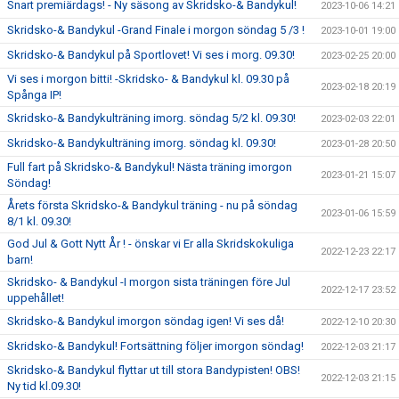
Snart premiärdags! - Ny säsong av Skridsko-& Bandykul!
2023-10-06 14:21
Skridsko-& Bandykul -Grand Finale i morgon söndag 5 /3 !
2023-10-01 19:00
Skridsko-& Bandykul på Sportlovet! Vi ses i morg. 09.30!
2023-02-25 20:00
Vi ses i morgon bitti! -Skridsko- & Bandykul kl. 09.30 på
2023-02-18 20:19
Spånga IP!
Skridsko-& Bandykulträning imorg. söndag 5/2 kl. 09.30!
2023-02-03 22:01
Skridsko-& Bandykulträning imorg. söndag kl. 09.30!
2023-01-28 20:50
Full fart på Skridsko-& Bandykul! Nästa träning imorgon
2023-01-21 15:07
Söndag!
Årets första Skridsko-& Bandykul träning - nu på söndag
2023-01-06 15:59
8/1 kl. 09.30!
God Jul & Gott Nytt År ! - önskar vi Er alla Skridskokuliga
2022-12-23 22:17
barn!
Skridsko- & Bandykul -I morgon sista träningen före Jul
2022-12-17 23:52
uppehållet!
Skridsko-& Bandykul imorgon söndag igen! Vi ses då!
2022-12-10 20:30
Skridsko-& Bandykul! Fortsättning följer imorgon söndag!
2022-12-03 21:17
Skridsko-& Bandykul flyttar ut till stora Bandypisten! OBS!
2022-12-03 21:15
Ny tid kl.09.30!