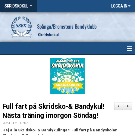
SKRIDSKOKUL
LOGGA IN
Spånga/Bromstens Bandyklubb
Skridskokul
HEM
NYHETER
KALENDER
MEDLEMMAR
Full fart på Skridsko-& Bandykul!
<
>
BILDGALLERI
Nästa träning imorgon Söndag!
2023-01-21 15:07
DOKUMENT
Hej alla Skridsko- & Bandykulingar! Full fart på Bandyskolan !