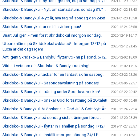
Skridsko- & Bandykul -ny träningsstart, nu på söndag 31/1 !
2021-01-29 00:37
Skridsko- & Bandykul - Nytt omstartsdatum. söndag 31/1 !
2021-01-22 18:43
Skridsko-& Bandykul -Nytt år, nya tag på söndag den 24:e!
2021-01-20 13:58
Skridsko- & Bandykul tar en tills vidare paus!
2020-12-24 23:50
Snart Jul igen! - men först Skridskokul imorgon söndag!
2020-12-19 16:17
Utepremiären på Skridskokul avklarad! - Imorgon 13/12 på
2020-12-12 21:45
Lucia är det dags igen!
Äntligen! Skridsko-& Bandykul flyttar ut! - nu på sönd. 6/12!
2020-12-02 18:09
Värt att veta om din Skridsko- & Bandyutrustning!
2020-12-02 17:15
Skridsko- & Bandykul tackar för en fantastisk fin säsong!
2020-03-22 23:26
Skridsko- & Bandykul - Säsongsavslutning på söndag!
2020-03-06 22:57
Skrídsko- & Bandykul - träning under Sportlovs veckan!
2020-02-22 20:42
Skridsko- & Bandykul - önskar God fortsättning på 20-talet!
2020-01-03 00:48
Skridsko-& Bandykul -Vi önskar alla God Jul & Gott Nytt År!
2019-12-24 22:14
Skridsko- & Bandykul på söndag sista träningen före Jul!
2019-12-20 23:39
Skridsko- & Bandykul - flyttar in i Ishallen på söndag 1/12 !
2019-11-27 23:57
Skridsko- & Bandykul - Inställt imorgon söndag 24/11!
2019-11-23 13:31