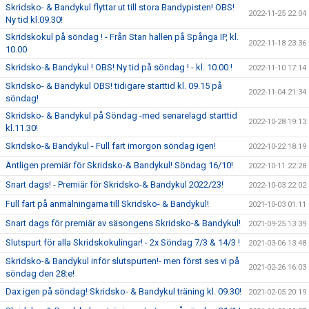
Skridsko- & Bandykul flyttar ut till stora Bandypisten! OBS!
2022-11-25 22:04
Ny tid kl.09.30!
Skridskokul på söndag ! - Från Stan hallen på Spånga IP, kl.
2022-11-18 23:36
10.00
Skridsko-& Bandykul ! OBS! Ny tid på söndag ! - kl. 10.00 !
2022-11-10 17:14
Skridsko- & Bandykul OBS! tidigare starttid kl. 09.15 på
2022-11-04 21:34
söndag!
Skridsko- & Bandykul på Söndag -med senarelagd starttid
2022-10-28 19:13
kl.11.30!
Skridsko-& Bandykul - Full fart imorgon söndag igen!
2022-10-22 18:19
Äntligen premiär för Skridsko-& Bandykul! Söndag 16/10!
2022-10-11 22:28
Snart dags! - Premiär för Skridsko-& Bandykul 2022/23!
2022-10-03 22:02
Full fart på anmälningarna till Skridsko- & Bandykul!
2021-10-03 01:11
Snart dags för premiär av säsongens Skridsko-& Bandykul!
2021-09-25 13:39
Slutspurt för alla Skridskokulingar! - 2x Söndag 7/3 & 14/3 !
2021-03-06 13:48
Skridsko-& Bandykul inför slutspurten!- men först ses vi på
2021-02-26 16:03
söndag den 28:e!
Dax igen på söndag! Skridsko- & Bandykul träning kl. 09.30!
2021-02-05 20:19