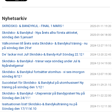
Nyhetsarkiv
SKRIDSKO- & BANDYKUL - FINAL 1 MARS !
2025-01-11 19:20
Skridsko- & Bandykul - Nya årets allra första aktivitet,
2025-01-04 18:00
söndag den 5 januari!
Välkommen till årets sista Skridsko- & Bandykul träning - nu
2024-12-27 19:15
på söndag den 29:e!
De´ lackar mot Jul! Skridsko-& Bandy-Kul! Söndag 22.12 !
2024-12-20 22:45
Skridsko- & Bandykul - tränar varje söndag under Jul &
2024-12-14 19:00
Nyårshelgerna!
Skridsko- & Bandykul fortsätter utomhus - vi ses imorgon
2024-12-07 19:30
söndag 8/12 !
Succéstart för Skridsko- & Bandykul på utomhusisen! Ny
2024-11-29 21:15
träning på söndag den 1/12 !
Skridsko- & Bandykul - Utepremiär på Bandypisten! Nu på
2024-11-22 22:00
Söndag den 24/11 !
Issituationen löst! Skridsko-& Bandykulträning nu på
2024-11-12 11:00
Söndag den 17/11 kl.10