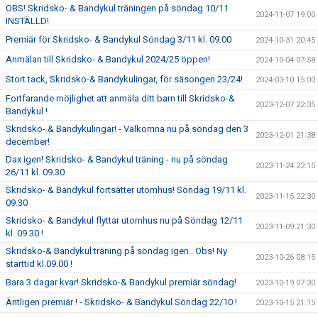
OBS! Skridsko- & Bandykul träningen på söndag 10/11
2024-11-07 19:00
INSTÄLLD!
Premiär för Skridsko- & Bandykul Söndag 3/11 kl. 09.00
2024-10-31 20:45
Anmälan till Skridsko- & Bandykul 2024/25 öppen!
2024-10-04 07:58
Stort tack, Skridsko-& Bandykulingar, för säsongen 23/24!
2024-03-10 15:00
Fortfarande möjlighet att anmäla ditt barn till Skridsko-&
2023-12-07 22:35
Bandykul !
Skridsko- & Bandykulingar! - Välkomna nu på söndag den 3
2023-12-01 21:38
december!
Dax igen! Skridsko- & Bandykul träning - nu på söndag
2023-11-24 22:15
26/11 kl. 09.30
Skridsko- & Bandykul fortsätter utomhus! Söndag 19/11 kl.
2023-11-15 22:30
09.30
Skridsko- & Bandykul flyttar utomhus nu på Söndag 12/11
2023-11-09 21:30
kl. 09.30 !
Skridsko-& Bandykul träning på söndag igen.. Obs! Ny
2023-10-26 08:15
starttid kl.09.00 !
Bara 3 dagar kvar! Skridsko-& Bandykul premiär söndag!
2023-10-19 07:30
Äntligen premiär ! - Skridsko- & Bandykul Söndag 22/10 !
2023-10-15 21:15