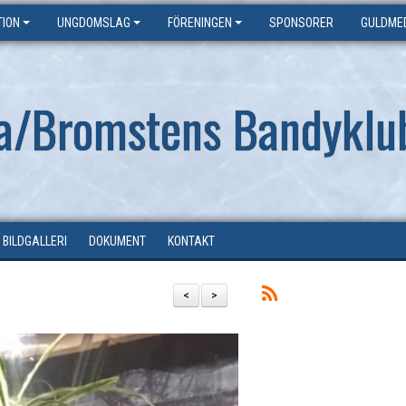
ION
UNGDOMSLAG
FÖRENINGEN
SPONSORER
GULDME
a/Bromstens Bandyklu
BILDGALLERI
DOKUMENT
KONTAKT
<
>