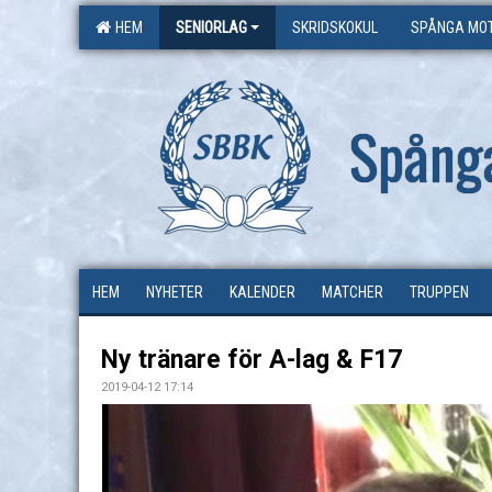
HEM
SENIORLAG
SKRIDSKOKUL
SPÅNGA MOT
Spång
HEM
NYHETER
KALENDER
MATCHER
TRUPPEN
Ny tränare för A-lag & F17
2019-04-12 17:14