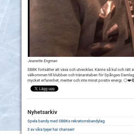
Jeanette Engman
SBBK fortsätter att växa och utvecklas. Känns så kul och rätt
välkommen till klubben och tränarstaben för Spångas Damlag 
mycket erfarenhet, meriter och inte minst positiv energi. ⚪️❤️
Nyhetsarkiv
Spela bandy med SBBKs rekrationsbandylag
3 av våra tjejer har chansen!