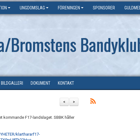
ION
UNGDOMSLAG
FÖRENINGEN
SPONSORER
GULDME
a/Bromstens Bandyklu
BILDGALLERI
DOKUMENT
KONTAKT
<
>
ll det kommande F17-landslaget. SBBK håller
HETER/klarthararf17-
r2ZX9wU8Th22Hue-