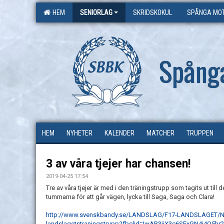
HEM
SENIORLAG
SKRIDSKOKUL
SPÅNGA MOT
Spång
HEM
NYHETER
KALENDER
MATCHER
TRUPPEN
3 av våra tjejer har chansen!
2019-04-25 17:54
Tre av våra tjejer är med i den träningstrupp som tagits ut ti
tummarna för att går vägen, lycka till Saga, Saga och Clara!
http://www.svenskbandy.se/LANDSLAG/F17-LANDSLAGET/NY
landslagetstraningstrupp?fbclid=IwAR3jiX3c6SExGN4i4Q5h