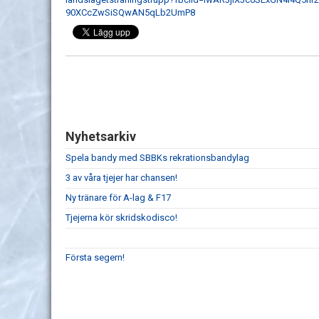
90XCcZwSiSQwAN5qLb2UmP8
Nyhetsarkiv
Spela bandy med SBBKs rekrationsbandylag
3 av våra tjejer har chansen!
Ny tränare för A-lag & F17
Tjejerna kör skridskodisco!
Första segern!