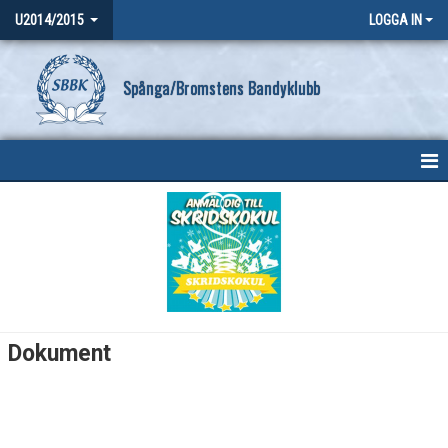
U2014/2015
LOGGA IN
Spånga/Bromstens Bandyklubb
HEM
NYHETER
KALENDER
MATCHER
Dokument
TRUPPEN
BILDGALLERI