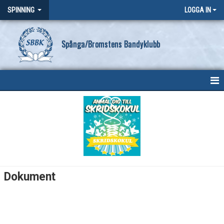
SPINNING
LOGGA IN
Spånga/Bromstens Bandyklubb
HEM
NYHETER
DOKUMENT
BILDGALLERI
Dokument
KONTAKT