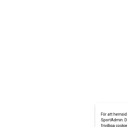
För att hemsid
SportAdmin. De
frivilliga cooki