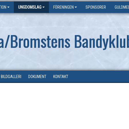
ION
UNGDOMSLAG
FÖRENINGEN
SPONSORER
GULDME
a/Bromstens Bandyklu
BILDGALLERI
DOKUMENT
KONTAKT