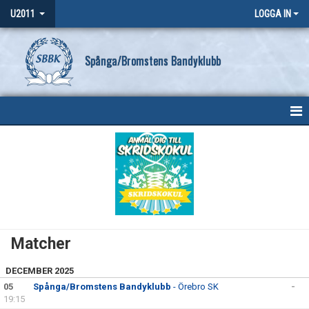
U2011
LOGGA IN
Spånga/Bromstens Bandyklubb
HEM
NYHETER
KALENDER
MATCHER
Matcher
TRUPPEN
DECEMBER 2025
05
BILDGALLERI
Spånga/Bromstens Bandyklubb
- Örebro SK
-
19:15