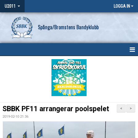
U2011
LOGGA IN
Spånga/Bromstens Bandyklubb
HEM
NYHETER
KALENDER
MATCHER
SBBK PF11 arrangerar poolspelet
<
>
TRUPPEN
2019-02-10 21:36
BILDGALLERI