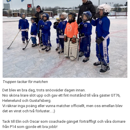
DOKUMENT
KONTAKT
Truppen tackar för matchen
Det blev en bra dag, trots snöoväder dagen innan.
Nio sköna lirare slöt upp och gav ett fint motstånd till våra gäster GT76,
Helenelund och Gustafsberg.
Vi räknar inga poäng eller vunna matcher officiellt, men oss emellan blev
det en vinst och två förluster... ;)
Tack till Elin och Oscar som coachade gänget förträffligt och våra domare
från P14 som gjorde ett bra jobb!