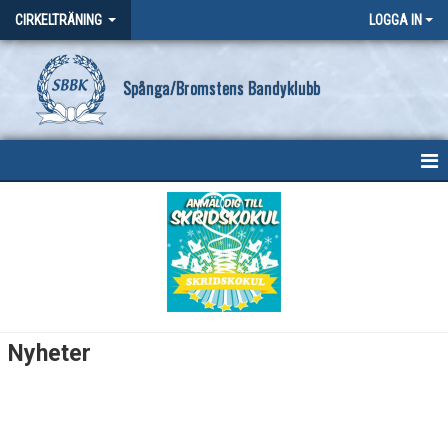
CIRKELTRÄNING
LOGGA IN
Spånga/Bromstens Bandyklubb
HEM
NYHETER
BILDGALLERI
KONTAKT
Nyheter
KALENDARIUM
DOKUMENT